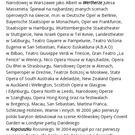
Narodowej w Warszawie jako Albert w
Wertherze
Julesa
Masseneta. Śpiewał na najbardziej znanych scenach
operowych na świecie, m.in. w Deutsche Oper w Berlinie,
Bayerische Staatsoper w Monachium, Oper we Frankfurcie,
Staatsoper w Hamburgu, Württembergische Staatstheater
w Stuttgarcie, New Israeli Opera w Tel Avivie, Landestheater
w Salzburgu, Teatro Gayarre w Pampelunie, Teatro Victoria
Eugenia w San Sebastian, Palacio Euskalduna (A.B.A.O)
w Bilbao, Teatro Giuseppe Verdi w Trieście, Gran Teatro „La
Fenice” w Wenecji, Nico Opera House w Kapsztadzie, Opera
Du Rhin w Strasbourgu, Narodowej Operze w Atenach,
Semperoper w Dreźnie, Teatrze Bolszoj w Moskwie, State
Opera of South Australia w Adelaidzie, New Zealand Opera
w Auckland i Wellington, Scottish Opera w Glasgow
i Edynburgu, Opera North w Leeds, Narodowej Operze
w Szanghaju, Opera Hong Kong oraz na festiwalach
w Bregencji, Macau, San Sebastian, Martina Franca,
Schlezwig-Holstein, Warnie i innych. W 2000 jako pierwszy
polski baryton debiutował na scenie Królewskiej Opery Covent
Garden w Londynie partią Dandiniego
w
Kopciuszku
Rossiniego. W 2004 wystąpił po raz pierwszy