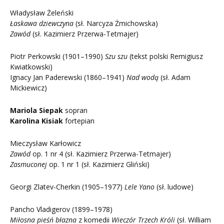
Władysław Żeleński
Łaskawa dziewczyna
(sł. Narcyza Żmichowska)
Zawód
(sł. Kazimierz Przerwa-Tetmajer)
Piotr Perkowski (1901–1990)
Szu szu
(tekst polski Remigiusz
Kwiatkowski)
Ignacy Jan Paderewski (1860–1941)
Nad wodą
(sł. Adam
Mickiewicz)
Mariola Siepak
sopran
Karolina Kisiak
fortepian
Mieczysław Karłowicz
Zawód
op. 1 nr 4 (sł. Kazimierz Przerwa-Tetmajer)
Zasmuconej
op. 1 nr 1 (sł. Kazimierz Gliński)
Georgi Zlatev-Cherkin (1905–1977)
Lele Yano
(sł. ludowe)
Pancho Vladigerov (1899–1978)
Miłosna pieśń błazna
z komedii
Wieczór Trzech Króli
(sł. William