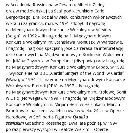
w Accademia Rossiniana w Pésaro u Alberto Zeddy
oraz w mediolańskiej La Scali pod kierunkiem Carlo
Bergonziego. Brał udział w wielu konkursach wykonawczych
w kraju i za granicą, m.in. w 1991 zdobył III nagrodę
na Międzynarodowym Konkursie Wokalnym w Vérviérs
(Belgia), w 1992 – III nagrodę na 1. Międzynarodowym
Konkursie Wokalnym im. Stanisława Moniuszki w Warszawie,
I nagrodę i nagrodę specjalną José Carrerasa za interpretację
dzieł operowych na Międzynarodowym Konkursie Wokalnym
im. Juliána Gayarre’a w Pampelunie (Hiszpania) oraz I nagrodę
na Międzynarodowym Konkursie Wokalnym w Bilbao, w 1993
– wyróżnienie na BBC „Cardiff Singers of the World” w Cardiff
(Walia), w 1994 – III nagrodę na Międzynarodowym Konkursie
Wokalnym w Pretorii (RPA), w 1997 – IV nagrodę
na Międzynarodowym Konkursie Wokalnym im. Królowej Sonii
w Oslo (Norwegia), w 1999 – I nagrodę na Międzynarodowym
Konkursie Wokalnym im. Mirjam Helin w Helsinkach. Marcin
Bronikowski na scenie zadebiutował w wieku 24 lat w Operze
Narodowej w Sofii partią Figaro w
Cyruliku
sewilskim
Gioachino Rossiniego. Dwa lata później, w 1994
po raz pierwszy wystąpił w Teatrze Wielkim – Operze