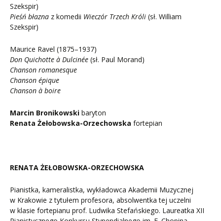
Szekspir)
Pieśń błazna
z komedii
Wieczór Trzech Króli
(sł. William
Szekspir)
Maurice Ravel (1875–1937)
Don Quichotte à Dulcinée
(sł. Paul Morand)
Chanson romanesque
Chanson épique
Chanson à boire
Marcin Bronikowski
baryton
Renata Żełobowska-Orzechowska
fortepian
RENATA ŻEŁOBOWSKA-ORZECHOWSKA
Pianistka, kameralistka, wykładowca Akademii Muzycznej
w Krakowie z tytułem profesora, absolwentka tej uczelni
w klasie fortepianu prof. Ludwika Stefańskiego. Laureatka XII
Pianistycznego Konkursu Stypendialnego im. F. Chopina.