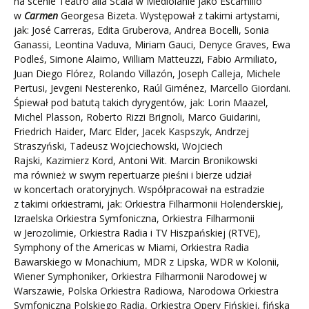
na scenie Teatro alla Scala w Mediolanie jako Escamillo
w
Carmen
Georgesa Bizeta. Występował z takimi artystami,
jak: José Carreras, Edita Gruberova, Andrea Bocelli, Sonia
Ganassi, Leontina Vaduva, Miriam Gauci, Denyce Graves, Ewa
Podleś, Simone Alaimo, William Matteuzzi, Fabio Armiliato,
Juan Diego Flórez, Rolando Villazón, Joseph Calleja, Michele
Pertusi, Jevgeni Nesterenko, Raúl Giménez, Marcello Giordani.
Śpiewał pod batutą takich dyrygentów, jak: Lorin Maazel,
Michel Plasson, Roberto Rizzi Brignoli, Marco Guidarini,
Friedrich Haider, Marc Elder, Jacek Kaspszyk, Andrzej
Straszyński, Tadeusz Wojciechowski, Wojciech
Rajski, Kazimierz Kord, Antoni Wit. Marcin Bronikowski
ma również w swym repertuarze pieśni i bierze udział
w koncertach oratoryjnych. Współpracował na estradzie
z takimi orkiestrami, jak: Orkiestra Filharmonii Holenderskiej,
Izraelska Orkiestra Symfoniczna, Orkiestra Filharmonii
w Jerozolimie, Orkiestra Radia i TV Hiszpańskiej (RTVE),
Symphony of the Americas w Miami, Orkiestra Radia
Bawarskiego w Monachium, MDR z Lipska, WDR w Kolonii,
Wiener Symphoniker, Orkiestra Filharmonii Narodowej w
Warszawie, Polska Orkiestra Radiowa, Narodowa Orkiestra
Symfoniczna Polskiego Radia, Orkiestra Opery Fińskiej, fińska