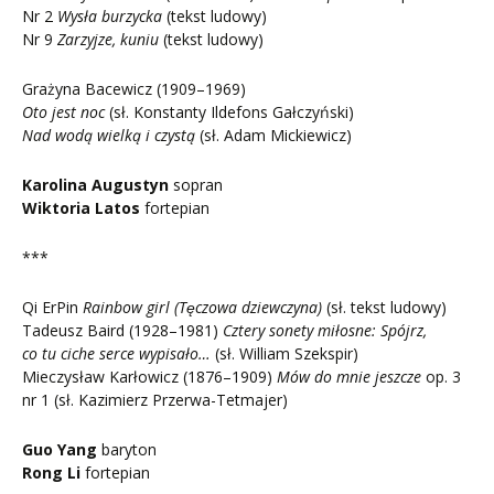
Nr 2
Wysła burzycka
(tekst ludowy)
Nr 9
Zarzyjze, kuniu
(tekst ludowy)
Grażyna Bacewicz (1909–1969)
Oto jest noc
(sł. Konstanty Ildefons Gałczyński)
Nad wodą wielką i czystą
(sł. Adam Mickiewicz)
Karolina Augustyn
sopran
Wiktoria Latos
fortepian
***
Qi ErPin
Rainbow girl (Tęczowa dziewczyna)
(sł. tekst ludowy)
Tadeusz Baird (1928–1981)
Cztery sonety miłosne: Spójrz,
co tu ciche serce wypisało…
(sł. William Szekspir)
Mieczysław Karłowicz (1876–1909)
Mów do mnie jeszcze
op. 3
nr 1 (sł. Kazimierz Przerwa-Tetmajer)
Guo Yang
baryton
Rong Li
fortepian