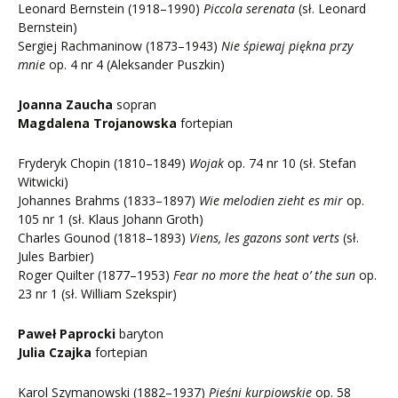
Leonard Bernstein (1918–1990)
Piccola serenata
(sł. Leonard
Bernstein)
Sergiej Rachmaninow (1873–1943)
Nie śpiewaj piękna przy
mnie
op. 4 nr 4 (Aleksander Puszkin)
Joanna Zaucha
sopran
Magdalena Trojanowska
fortepian
Fryderyk Chopin (1810–1849)
Wojak
op. 74 nr 10 (sł. Stefan
Witwicki)
Johannes Brahms (1833–1897)
Wie melodien zieht es mir
op.
105 nr 1 (sł. Klaus Johann Groth)
Charles Gounod (1818–1893)
Viens, les gazons sont verts
(sł.
Jules Barbier)
Roger Quilter (1877–1953)
Fear no more the heat o’ the sun
op.
23 nr 1 (sł. William Szekspir)
Paweł Paprocki
baryton
Julia Czajka
fortepian
Karol Szymanowski (1882–1937)
Pieśni kurpiowskie
op. 58