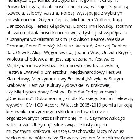
Prowadzi bogatą działalność koncertową w kraju i zagranicą
(Szwecja, Włochy, Austria, Korea), występując z wybitnymi
muzykami m.in. Guyem Deplus, Michaelem Wolfem, Kają
Danczowską, Teresą Głąbówną, Dorotą Imiełowską. Istotnym
obszarem działalności koncertowej artystki jest współpraca
z uznanymi wokalistami takimi jak: Alison Pearce, Wiesław
Ochman, Peter Dvorský, Mariusz Kwiecień, Andrzej Dobber,
Rafał Siwek, Alicja Węgorzewska, Joanna Woś, Urszula Kryger,
Wioletta Chodowicz i in. Jest zapraszana na festiwale:
Międzynarodowy Festiwal Kompozytorów Krakowskich,
Festiwal „Wawel o Zmierzchu”, Międzynarodowy Festiwal
Klarnetowy, Międzynarodowy Festiwal „Muzyka w Starym
Krakowie”, Festiwal Kultury Żydowskiej w Krakowie,
czy Międzynarodowy Festiwal Duetów Fortepianowych
„Duetissimo”. Dokonała nagrań dla Polskiego Radia i Telewizji,
wytwórni EMI i CD Accord. W latach 2005-2019 pełniła funkcję
kierownika muzycznego cyklu koncertów dla dzieci
organizowanych przez Filharmonię im. K. Szymanowskiego
w Krakowie. Utrzymuje silne związki z instytucjami
muzycznymi Krakowa. Renatę Orzechowską łączy również
wieloletnia współpraca ze Stowarzyszeniem Miłośników Opery