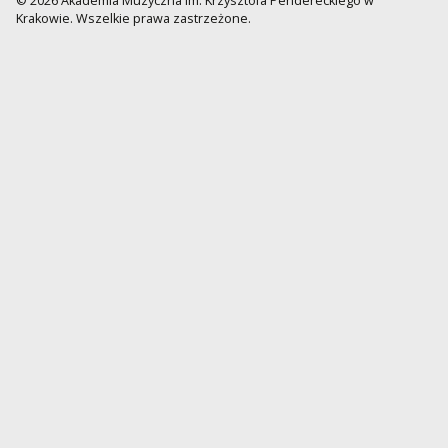
© 2026 Akademia Muzyczna im. Krzysztofa Pendereckiego w
Krakowie. Wszelkie prawa zastrzeżone.