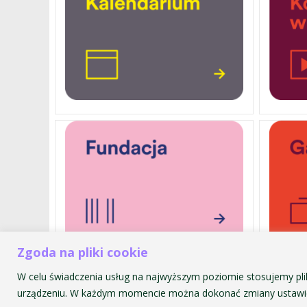
Zgoda na pliki cookie
W celu świadczenia usług na najwyższym poziomie stosujemy pli
Akademia Muzyczna im. Krzyszt
urządzeniu. W każdym momencie można dokonać zmiany ustawie
ul. św. Tomasza 43