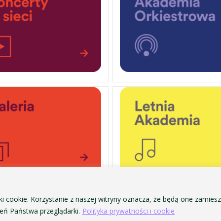
ki cookie. Korzystanie z naszej witryny oznacza, że będą one zamie
OCHRONA DANYCH OSOBOWYCH
ofa Pendereckiego w Krakowie
ń Państwa przeglądarki.
Polityka prywatności i cookie
POLITYKA PRYWATNOŚCI I COOKIES