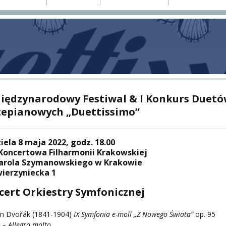
E
MUS+
ER
A
Międzynarodowy Festiwal & I Konkurs Duet
tepianowych „Duettissimo”
PNI
iela 8 maja 2022, godz. 18.00
 Koncertowa Filharmonii Krakowskiej
Karola Szymanowskiego w Krakowie
wierzyniecka 1
cert Orkiestry Symfonicznej
EKTÓW
in Dvořák (1841-1904)
IX Symfonia e-moll „Z Nowego Świata”
op. 95
 – Allegro molto