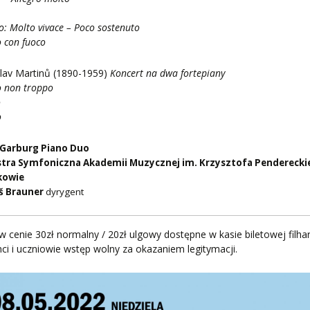
ZNE
o: Molto vivace – Poco sostenuto
o con fuoco
lav Martinů (1890-1959)
Koncert na dwa fortepiany
o non troppo
o
o
r Garburg Piano Duo
stra Symfoniczna
Akademii Muzycznej im. Krzysztofa Penderecki
kowie
 Brauner
dyrygent
 w cenie 30zł normalny / 20zł ulgowy dostępne w kasie biletowej filha
ci i uczniowie wstęp wolny za okazaniem legitymacji.