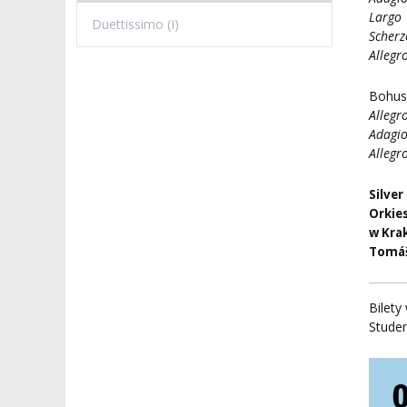
DOKUMENTY PUBLIC
I CHÓR AMKP
RZECZNICY
Largo
DRUGIEJ KATEGORII
Duettissimo (I)
Scherz
Allegr
SALE KONCERTOWE
BIBLIOTEKA
Bohus
BRANDBOOK
PENDERECKI ACADEMY
Allegr
PRESS
Adagi
DOSTĘPNOŚĆ
Allegr
DOM STUDENCKI
Silve
Orkie
w Kra
Tomáš
Bilety
Studen