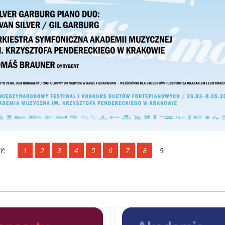
Y:
1
2
3
4
5
6
7
8
9