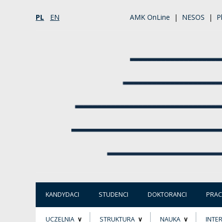
PL
EN
AMK OnLine
|
NESOS
|
P
KANDYDACI
STUDENCI
DOKTORANCI
PRA
UCZELNIA
STRUKTURA
NAUKA
INTE