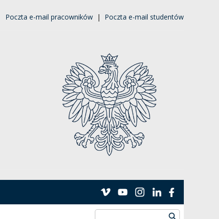
|
Poczta e-mail pracowników
|
Poczta e-mail studentów