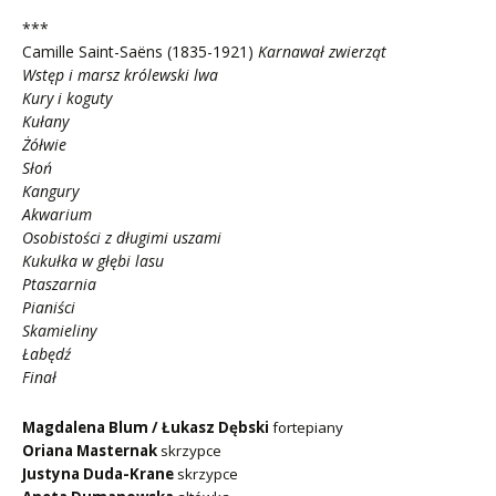
***
Camille Saint-Saëns (1835-1921)
Karnawał zwierząt
Wstęp i marsz królewski lwa
Kury i koguty
Kułany
Żółwie
Słoń
Kangury
Akwarium
Osobistości z długimi uszami
Kukułka w głębi lasu
Ptaszarnia
Pianiści
Skamieliny
Łabędź
Finał
Magdalena Blum / Łukasz Dębski
fortepiany
Oriana Masternak
skrzypce
Justyna Duda-Krane
skrzypce