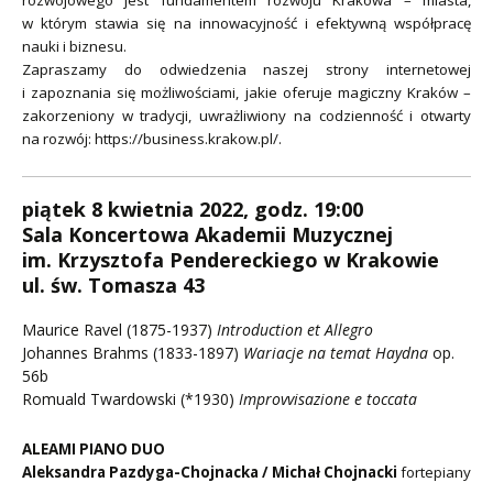
rozwojowego jest fundamentem rozwoju Krakowa – miasta,
w którym stawia się na innowacyjność i efektywną współpracę
nauki i biznesu.
Zapraszamy do odwiedzenia naszej strony internetowej
i zapoznania się możliwościami, jakie oferuje magiczny Kraków –
zakorzeniony w tradycji, uwrażliwiony na codzienność i otwarty
na rozwój: https://business.krakow.pl/.
piątek 8 kwietnia 2022, godz. 19:00
Sala Koncertowa Akademii Muzycznej
im. Krzysztofa Pendereckiego w Krakowie
ul. św. Tomasza 43
Maurice Ravel (1875-1937)
Introduction et Allegro
Johannes Brahms (1833-1897)
Wariacje na temat Haydna
op.
56b
Romuald Twardowski (*1930)
Improvvisazione e toccata
ALEAMI PIANO DUO
Aleksandra Pazdyga-Chojnacka / Michał Chojnacki
fortepiany