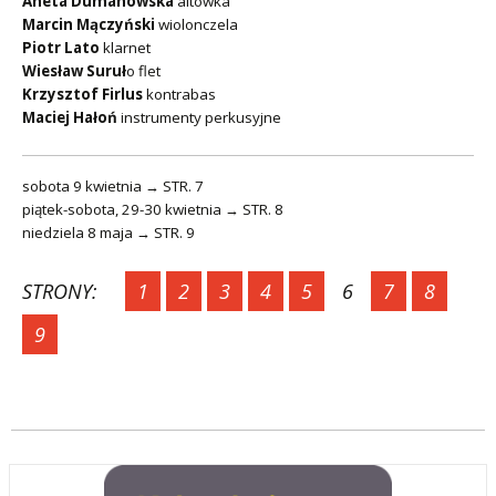
Aneta Dumanowska
altówka
Marcin Mączyński
wiolonczela
Piotr Lato
klarnet
Wiesław Suruł
o flet
Krzysztof Firlus
kontrabas
Maciej Hałoń
instrumenty perkusyjne
sobota 9 kwietnia → STR. 7
piątek-sobota, 29-30 kwietnia → STR. 8
niedziela 8 maja → STR. 9
STRONY:
1
2
3
4
5
6
7
8
9