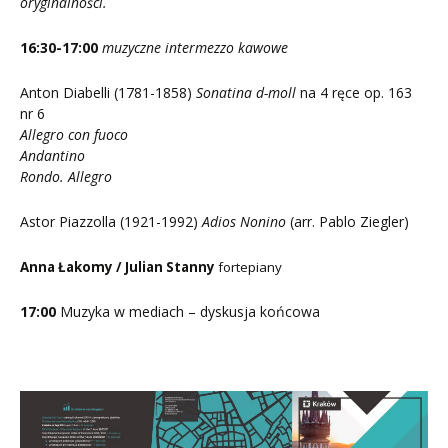
oryginalności.
16:30-17:00
muzyczne intermezzo kawowe
Anton Diabelli (1781-1858)
Sonatina d-moll
na 4 ręce op. 163
nr 6
Allegro con fuoco
Andantino
Rondo. Allegro
Astor Piazzolla (1921-1992)
Adios Nonino
(arr. Pablo Ziegler)
Anna Łakomy / Julian Stanny
fortepiany
17:00
Muzyka w mediach – dyskusja końcowa