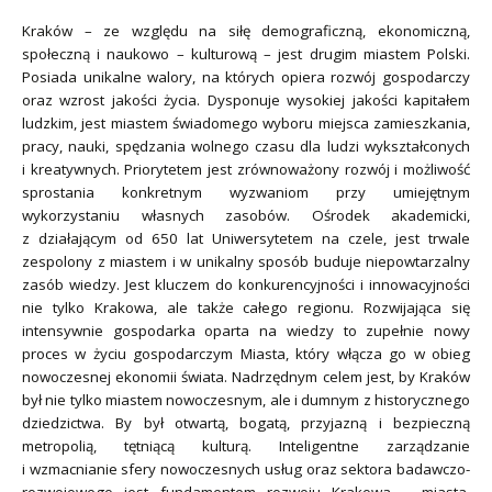
Kraków – ze względu na siłę demograficzną, ekonomiczną,
społeczną i naukowo – kulturową – jest drugim miastem Polski.
Posiada unikalne walory, na których opiera rozwój gospodarczy
oraz wzrost jakości życia. Dysponuje wysokiej jakości kapitałem
ludzkim, jest miastem świadomego wyboru miejsca zamieszkania,
pracy, nauki, spędzania wolnego czasu dla ludzi wykształconych
i kreatywnych. Priorytetem jest zrównoważony rozwój i możliwość
sprostania konkretnym wyzwaniom przy umiejętnym
wykorzystaniu własnych zasobów. Ośrodek akademicki,
z działającym od 650 lat Uniwersytetem na czele, jest trwale
zespolony z miastem i w unikalny sposób buduje niepowtarzalny
zasób wiedzy. Jest kluczem do konkurencyjności i innowacyjności
nie tylko Krakowa, ale także całego regionu. Rozwijająca się
intensywnie gospodarka oparta na wiedzy to zupełnie nowy
proces w życiu gospodarczym Miasta, który włącza go w obieg
nowoczesnej ekonomii świata. Nadrzędnym celem jest, by Kraków
był nie tylko miastem nowoczesnym, ale i dumnym z historycznego
dziedzictwa. By był otwartą, bogatą, przyjazną i bezpieczną
metropolią, tętniącą kulturą. Inteligentne zarządzanie
i wzmacnianie sfery nowoczesnych usług oraz sektora badawczo-