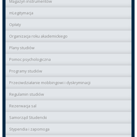
Magazyn instrumentów
mLegitymacja
Opłaty
Organizacja roku akademickiego
Plany studiów
Pomoc psychologiczna
Programy studiów
Przeciwdziałanie mobbingowi i dyskryminacji
Regulamin studiów
Rezerwacja sal
Samorząd Studencki
Stypendia i zapomoga