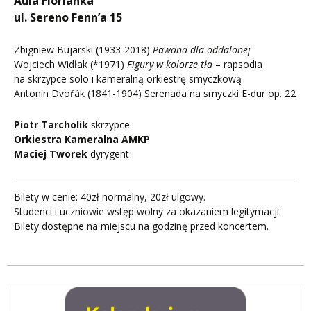
Aula Florianka
ul. Sereno Fenn’a 15
Zbigniew Bujarski (1933-2018)
Pawana dla oddalonej
Wojciech Widłak (*1971)
Figury w kolorze tła
– rapsodia
na skrzypce solo i kameralną orkiestrę smyczkową
Antonín Dvořák (1841-1904) Serenada na smyczki E-dur op. 22
Piotr Tarcholik
skrzypce
Orkiestra Kameralna AMKP
Maciej Tworek
dyrygent
Bilety w cenie: 40zł normalny, 20zł ulgowy.
Studenci i uczniowie wstęp wolny za okazaniem legitymacji.
Bilety dostępne na miejscu na godzinę przed koncertem.