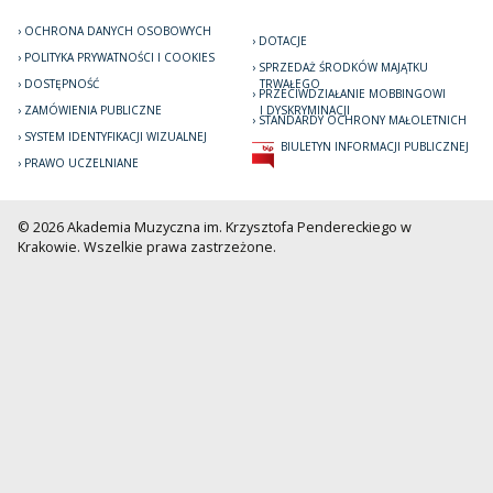
OCHRONA DANYCH OSOBOWYCH
DOTACJE
POLITYKA PRYWATNOŚCI I COOKIES
SPRZEDAŻ ŚRODKÓW MAJĄTKU
DOSTĘPNOŚĆ
TRWAŁEGO
PRZECIWDZIAŁANIE MOBBINGOWI
ZAMÓWIENIA PUBLICZNE
I DYSKRYMINACJI
STANDARDY OCHRONY MAŁOLETNICH
SYSTEM IDENTYFIKACJI WIZUALNEJ
BIULETYN INFORMACJI PUBLICZNEJ
PRAWO UCZELNIANE
© 2026 Akademia Muzyczna im. Krzysztofa Pendereckiego w
Krakowie. Wszelkie prawa zastrzeżone.