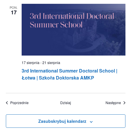
PON.
17
17 sierpnia
-
21 sierpnia
3rd International Summer Doctoral School |
Łotwa | Szkoła Doktorska AMKP
Wydarzenia
Wydar
Poprzednie
Dzisiaj
Następne
Zasubskrybuj kalendarz