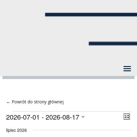
← Powrót do strony głównej
Wydarzenia
Nawig
Wyda
2026-07-01
 - 
2026-08-17
Lista
Wido
Wido
Wybierz
nawi
lipiec 2026
datę.