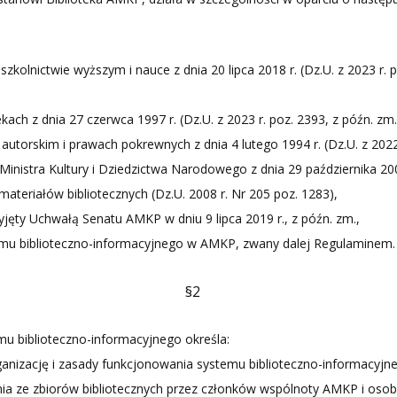
zkolnictwie wyższym i nauce z dnia 20 lipca 2018 r. (Dz.U. z 2023 r. p
ekach z dnia 27 czerwca 1997 r. (Dz.U. z 2023 r. poz. 2393, z późn. zm.
autorskim i prawach pokrewnych z dnia 4 lutego 1994 r. (Dz.U. z 2022 
Ministra Kultury i Dziedzictwa Narodowego z dnia 29 października 20
ateriałów bibliotecznych (Dz.U. 2008 r. Nr 205 poz. 1283),
yjęty Uchwałą Senatu AMKP w dniu 9 lipca 2019 r., z późn. zm.,
emu biblioteczno-informacyjnego w AMKP, zwany dalej Regulaminem.
§2
mu biblioteczno-informacyjnego określa:
anizację i zasady funkcjonowania systemu biblioteczno-informacyjn
nia ze zbiorów bibliotecznych przez członków wspólnoty AMKP i osoby