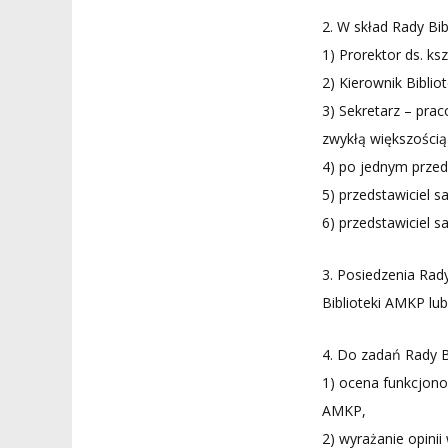
2. W skład Rady Bi
1) Prorektor ds. ks
2) Kierownik Biblio
3) Sekretarz – pra
zwykłą większością
4) po jednym przed
5) przedstawiciel
6) przedstawiciel
3. Posiedzenia Rad
Biblioteki AMKP lu
4. Do zadań Rady B
1) ocena funkcjono
AMKP,
2) wyrażanie opinii