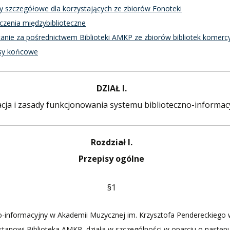
y szczegółowe dla korzystających ze zbiorów Fonoteki
zenia międzybiblioteczne
anie za pośrednictwem Biblioteki AMKP ze zbiorów bibliotek komerc
isy końcowe
DZIAŁ I.
cja i zasady funkcjonowania systemu biblioteczno-informac
Rozdział I.
Przepisy ogólne
§1
o-informacyjny w Akademii Muzycznej im. Krzysztofa Pendereckiego 
tanowi Biblioteka AMKP, działa w szczególności w oparciu o następu