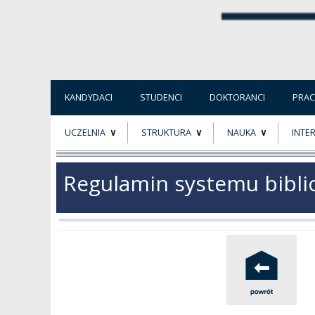
KANDYDACI
STUDENCI
DOKTORANCI
PRA
UCZELNIA
STRUKTURA
NAUKA
INTE
O NAS
ORGANY UCZELNI
PROJEKTY BADAWCZ
ERAS
Regulamin systemu bibli
PATRON
WŁADZE
EWALUACJA
POW
KADRA PEDAGOGICZNA
WYDZIAŁY
JAKOŚĆ KSZTAŁCENI
WYBORY
JEDNOSTKI NAUKOWE
NOSTRYFIKACJA
DYPLOMÓW
DOKTORATY HC
OGÓLNOUCZELNIANY