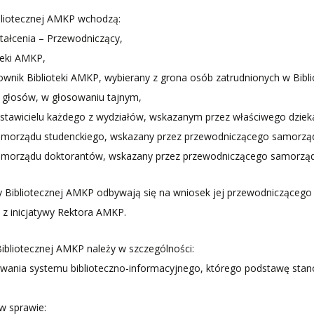
bliotecznej AMKP wchodzą:
ztałcenia – Przewodniczący,
teki AMKP,
cownik Biblioteki AMKP, wybierany z grona osób zatrudnionych w Bib
 głosów, w głosowaniu tajnym,
stawicielu każdego z wydziałów, wskazanym przez właściwego dziek
 samorządu studenckiego, wskazany przez przewodniczącego samorzą
 samorządu doktorantów, wskazany przez przewodniczącego samorzą
y Bibliotecznej AMKP odbywają się na wniosek jej przewodniczącego 
b z inicjatywy Rektora AMKP.
ibliotecznej AMKP należy w szczególności:
wania systemu biblioteczno-informacyjnego, którego podstawę stano
 w sprawie: