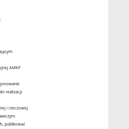
.
rającym
cyjnej AMKP
cjonowanie
o realizacji
nej i rzeczowej.
dawczym.
h, publikować