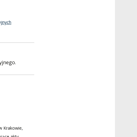
yjnych
yjnego.
w Krakowie,
jące akty