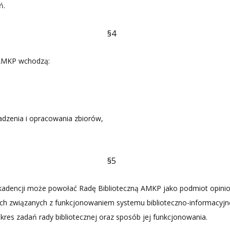
ń.
§4
 AMKP wchodzą:
dzenia i opracowania zbiorów,
§5
 kadencji może powołać Radę Biblioteczną AMKP jako podmiot opini
ch związanych z funkcjonowaniem systemu biblioteczno-informacyj
akres zadań rady bibliotecznej oraz sposób jej funkcjonowania.