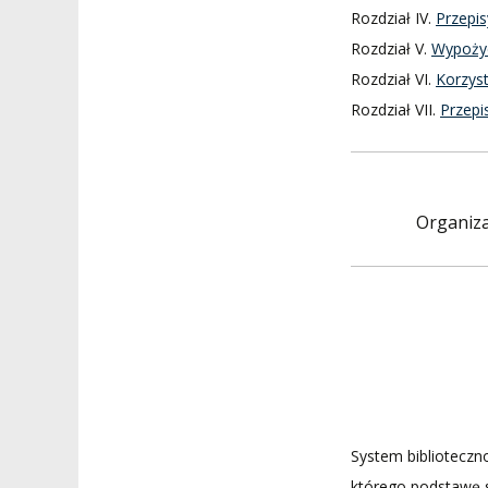
Rozdział IV.
Przepis
Rozdział V.
Wypożyc
Rozdział VI.
Korzyst
Rozdział VII.
Przep
Organiza
System biblioteczn
którego podstawę s