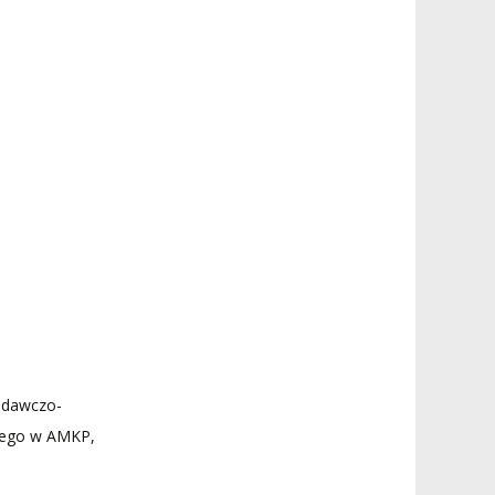
odawczo-
nego w AMKP,