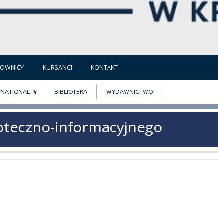
COWNICY
KURSANCI
KONTAKT
RNATIONAL
BIBLIOTEKA
WYDAWNICTWO
E
MUS+
oteczno-informacyjnego
ER
A