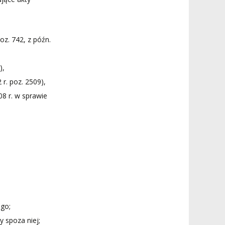
oz. 742, z późn.
),
r. poz. 2509),
08 r. w sprawie
ego;
 spoza niej;