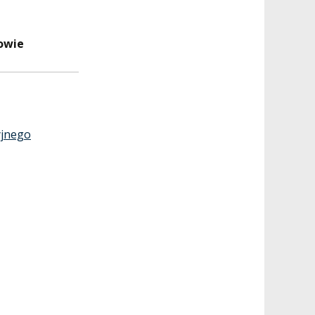
owie
yjnego