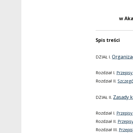
ZESPÓŁ DYDAKTYCZNY
NOSTRYFIKACJA STO
PROFESURY HONOROWE
SZKOŁA DOKTORSKA
POSTĘPOWANIA
w Aka
AWANSOWE
EXCELLENCE IN TEACHING
STUDIA PODYPLOMOWE
POTWIERDZANIE EF
Spis treści
MAGNUS IN DOCTRINA
UCZENIA SIĘ
ADMINISTRACJA
Organiza
ORKIESTRY AKADEMICKIE
DZIAŁ I.
DOKUMENTY PUBLIC
I CHÓR AMKP
RZECZNICY
DRUGIEJ KATEGORII
Rozdział I.
Przepisy
SALE KONCERTOWE
BIBLIOTEKA
Rozdział II.
Szczegó
BRANDBOOK
PENDERECKI ACADEMY
Zasady k
PRESS
DZIAŁ II.
DOSTĘPNOŚĆ
DOM STUDENCKI
Rozdział I.
Przepisy
Rozdział II.
Przepis
Rozdział III.
Przepis