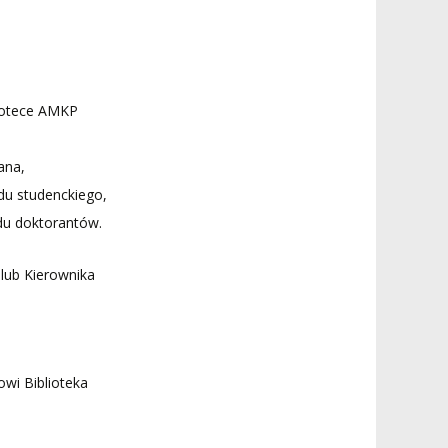
liotece AMKP
ana,
du studenckiego,
du doktorantów.
lub Kierownika
wi Biblioteka