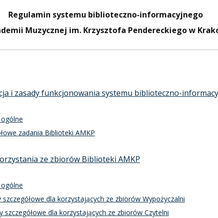
PNI
Regulamin systemu biblioteczno-informacyjnego
demii Muzycznej im. Krzysztofa Pendereckiego w Krak
EKTÓW
cja i zasady funkcjonowania systemu biblioteczno-informac
ZNE
 ogólne
łowe zadania Biblioteki AMKP
orzystania ze zbiorów Biblioteki AMKP
 ogólne
y szczegółowe dla korzystających ze zbiorów Wypożyczalni
y szczegółowe dla korzystających ze zbiorów Czytelni