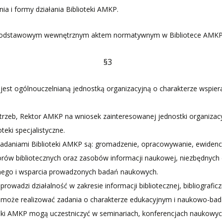
ia i formy działania Biblioteki AMKP.
t podstawowym wewnętrznym aktem normatywnym w Bibliotece AMKP
§3
 jest ogólnouczelnianą jednostką organizacyjną o charakterze wspie
trzeb, Rektor AMKP na wniosek zainteresowanej jednostki organiza
teki specjalistyczne.
adaniami Biblioteki AMKP są: gromadzenie, opracowywanie, ewiden
iorów bibliotecznych oraz zasobów informacji naukowej, niezbędnych d
nego i wsparcia prowadzonych badań naukowych.
prowadzi działalność w zakresie informacji bibliotecznej, bibliograficz
P może realizować zadania o charakterze edukacyjnym i naukowo-ba
eki AMKP mogą uczestniczyć w seminariach, konferencjach naukowyc