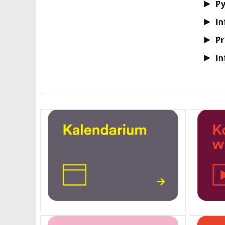
Py
BRANDBOOK
PENDERECKI ACADEMY
PRESS
In
DOSTĘPNOŚĆ
DOM STUDENCKI
Pr
In