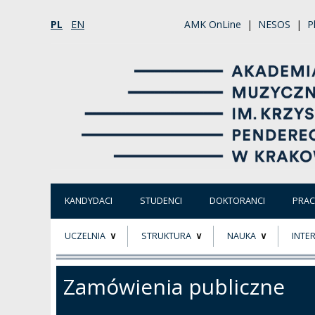
PL
EN
AMK OnLine
|
NESOS
|
P
KANDYDACI
STUDENCI
DOKTORANCI
PRA
UCZELNIA
STRUKTURA
NAUKA
INTE
O NAS
ORGANY UCZELNI
PROJEKTY BADAWCZ
ERAS
Zamówienia publiczne
PATRON
WŁADZE
EWALUACJA
POW