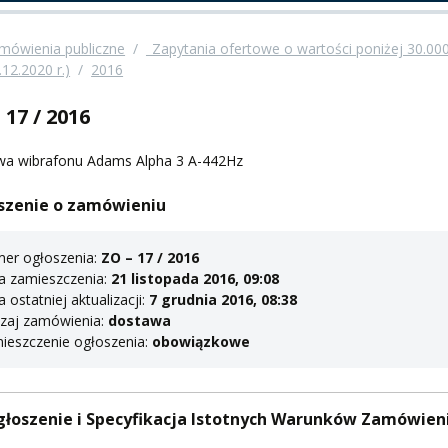
A
mówienia publiczne
/
_Zapytania ofertowe o wartości poniżej 30.00
.12.2020 r.)
/
2016
 17 / 2016
PNI
wa wibrafonu Adams Alpha 3 A-442Hz
szenie o zamówieniu
er ogłoszenia:
ZO – 17 / 2016
EKTÓW
a zamieszczenia:
21 listopada 2016, 09:08
 ostatniej aktualizacji:
7 grudnia 2016, 08:38
zaj zamówienia:
dostawa
ieszczenie ogłoszenia:
obowiązkowe
ZNE
łoszenie i Specyfikacja Istotnych Warunków Zamówien