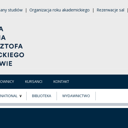
lany studiów
|
Organizacja roku akademickiego
|
Rezerwacje sal
COWNICY
KURSANCI
KONTAKT
RNATIONAL
BIBLIOTEKA
WYDAWNICTWO
E
MUS+
ER