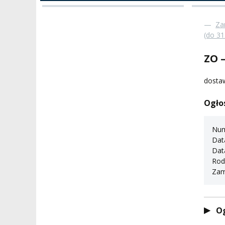
KADRA PEDAGOGICZNA
WYDZIAŁY
JAKOŚĆ KSZTAŁCENI
—
Za
(do 31
WYBORY
JEDNOSTKI NAUKOWE
NOSTRYFIKACJA
DYPLOMÓW
ZO –
DOKTORATY HC
OGÓLNOUCZELNIANY
ZESPÓŁ DYDAKTYCZNY
NOSTRYFIKACJA STO
dosta
PROFESURY HONOROWE
Ogło
SZKOŁA DOKTORSKA
POSTĘPOWANIA
AWANSOWE
EXCELLENCE IN TEACHING
STUDIA PODYPLOMOWE
Num
POTWIERDZANIE EF
Dat
MAGNUS IN DOCTRINA
UCZENIA SIĘ
Data
ADMINISTRACJA
Rod
ORKIESTRY AKADEMICKIE I
Zam
DOKUMENTY PUBLIC
CHÓR AMKP
RZECZNICY
DRUGIEJ KATEGORII
SALE KONCERTOWE
BIBLIOTEKA
Og