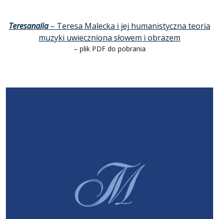
Teresanalia
– Teresa Malecka i jej humanistyczna teoria
muzyki uwieczniona słowem i obrazem
– plik PDF do pobrania