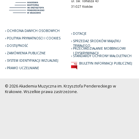
ul. św. Tomasza 43
31-027 Kraków
OCHRONA DANYCH OSOBOWYCH
DOTACJE
POLITYKA PRYWATNOŚCI I COOKIES
SPRZEDAŻ ŚRODKÓW MAJĄTKU
DOSTĘPNOŚĆ
TRWAŁEGO
PRZECIWDZIAŁANIE MOBBINGOWI
ZAMÓWIENIA PUBLICZNE
I DYSKRYMINACJI
STANDARDY OCHRONY MAŁOLETNICH
SYSTEM IDENTYFIKACJI WIZUALNEJ
BIULETYN INFORMACJI PUBLICZNEJ
PRAWO UCZELNIANE
© 2026 Akademia Muzyczna im. Krzysztofa Pendereckiego w
Krakowie. Wszelkie prawa zastrzeżone.