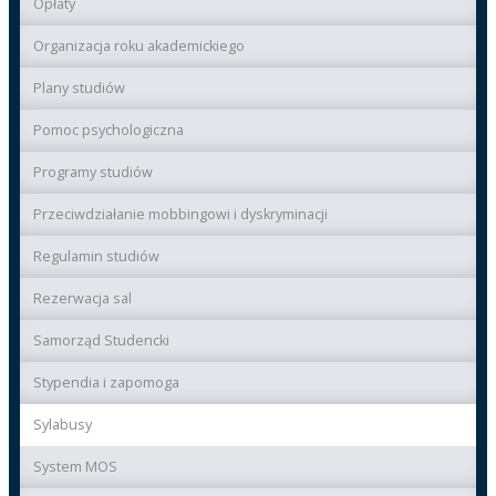
Opłaty
Organizacja roku akademickiego
Plany studiów
Pomoc psychologiczna
Programy studiów
Przeciwdziałanie mobbingowi i dyskryminacji
Regulamin studiów
Rezerwacja sal
Samorząd Studencki
Stypendia i zapomoga
Sylabusy
System MOS