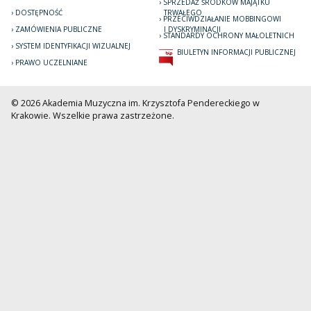
SPRZEDAŻ ŚRODKÓW MAJĄTKU
DOSTĘPNOŚĆ
TRWAŁEGO
PRZECIWDZIAŁANIE MOBBINGOWI
ZAMÓWIENIA PUBLICZNE
I DYSKRYMINACJI
STANDARDY OCHRONY MAŁOLETNICH
SYSTEM IDENTYFIKACJI WIZUALNEJ
BIULETYN INFORMACJI PUBLICZNEJ
PRAWO UCZELNIANE
© 2026 Akademia Muzyczna im. Krzysztofa Pendereckiego w
Krakowie. Wszelkie prawa zastrzeżone.