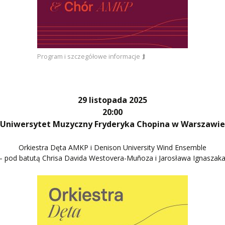
Program i szczegółowe informacje ⮭
29 listopada 2025
20:00
Uniwersytet Muzyczny Fryderyka Chopina w Warszawi
Orkiestra Dęta AMKP i Denison University Wind Ensemble
– pod batutą Chrisa Davida Westovera-Muñoza i Jarosława Ignaszaka