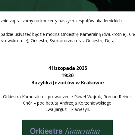
ZNE
cznie zapraszamy na koncerty naszych zespołów akademickich!
opadzie usłyszeć będzie można Orkiestrę Kameralną (dwukrotnie), Ch
eż dwukrotnie), Orkiestrę Symfoniczną oraz Orkiestrę Dętą.
4 listopada 2025
19:30
Bazylika Jezuitów w Krakowie
Orkiestra Kameralna – prowadzenie Paweł Wajrak, Roman Reiner.
Chór – pod batutą Andrzeja Korzeniowskiego.
Ewa Jarguz – klawesyn.