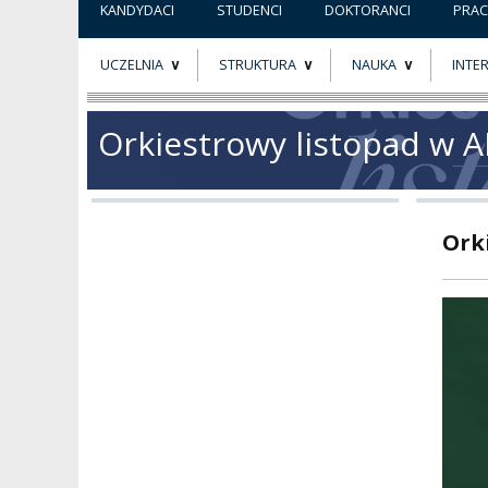
KANDYDACI
STUDENCI
DOKTORANCI
PRA
UCZELNIA
STRUKTURA
NAUKA
INTE
O NAS
ORGANY UCZELNI
PROJEKTY BADAWCZ
ERAS
Orkiestrowy listopad w 
PATRON
WŁADZE
EWALUACJA
POW
KADRA PEDAGOGICZNA
WYDZIAŁY
JAKOŚĆ KSZTAŁCENI
Ork
WYBORY
JEDNOSTKI NAUKOWE
NOSTRYFIKACJA
DYPLOMÓW
DOKTORATY HC
OGÓLNOUCZELNIANY
ZESPÓŁ DYDAKTYCZNY
NOSTRYFIKACJA STO
PROFESURY HONOROWE
SZKOŁA DOKTORSKA
POSTĘPOWANIA
AWANSOWE
EXCELLENCE IN TEACHING
STUDIA PODYPLOMOWE
POTWIERDZANIE EF