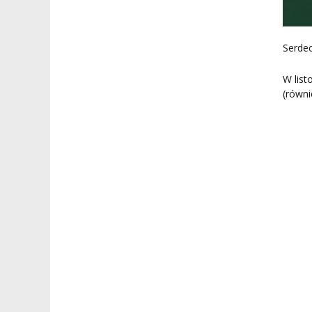
MAGNUS IN DOCTRINA
UCZENIA SIĘ
ADMINISTRACJA
ORKIESTRY AKADEMICKIE
DOKUMENTY PUBLIC
Serde
I CHÓR AMKP
RZECZNICY
DRUGIEJ KATEGORII
W list
SALE KONCERTOWE
BIBLIOTEKA
(równi
BRANDBOOK
PENDERECKI ACADEMY
PRESS
DOSTĘPNOŚĆ
DOM STUDENCKI