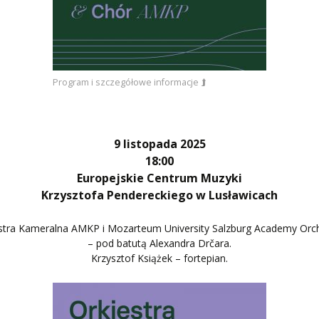
Program i szczegółowe informacje ⮭
9 listopada 2025
18:00
Europejskie Centrum Muzyki
Krzysztofa Pendereckiego w Lusławicach
stra Kameralna AMKP i Mozarteum University Salzburg Academy Orc
– pod batutą Alexandra Drčara.
Krzysztof Książek – fortepian.