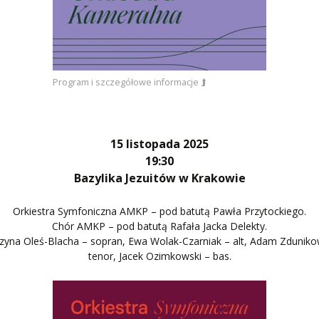
Program i szczegółowe informacje ⮭
15 listopada 2025
19:30
Bazylika Jezuitów w Krakowie
Orkiestra Symfoniczna AMKP – pod batutą Pawła Przytockiego.
Chór AMKP – pod batutą Rafała Jacka Delekty.
zyna Oleś-Blacha – sopran, Ewa Wolak-Czarniak – alt, Adam Zduniko
tenor, Jacek Ozimkowski – bas.