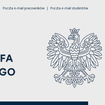
|
Poczta e-mail pracowników
|
Poczta e-mail studentów