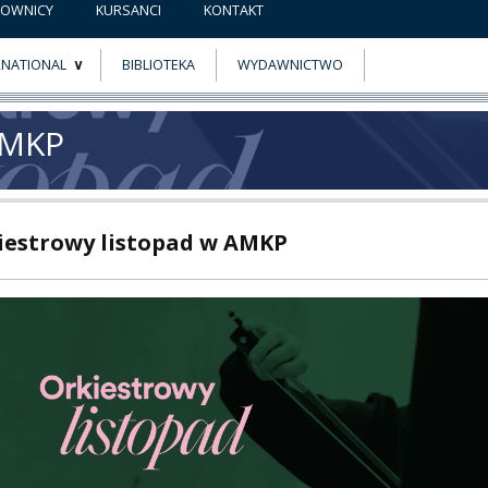
COWNICY
KURSANCI
KONTAKT
RNATIONAL
BIBLIOTEKA
WYDAWNICTWO
E
MUS+
AMKP
ER
A
iestrowy listopad w AMKP
PNI
EKTÓW