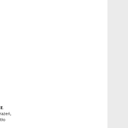
EE
.
rażeń,
tło