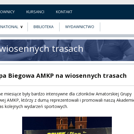
COWNICY
KURSANCI
KONTAKT
RNATIONAL
BIBLIOTEKA
WYDAWNICTWO
E
MUS+
wiosennych trasach
ER
A
pa Biegowa AMKP na wiosennych trasach
e miesiące były bardzo intensywne dla członków Amatorskiej Grupy
wej AMKP, którzy z dumą reprezentowali i promowali naszą Akademi
as kolejnych wydarzeń sportowych.
PNI