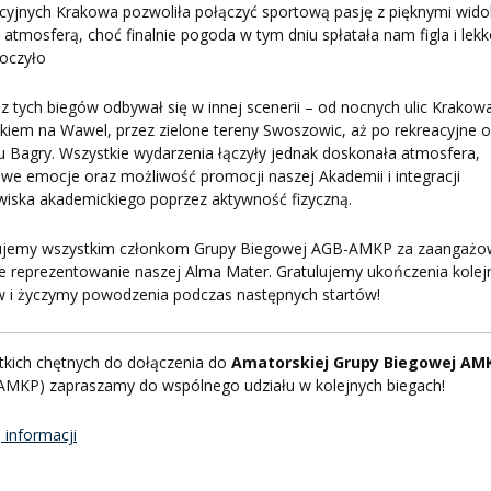
cyjnych Krakowa pozwoliła połączyć sportową pasję z pięknymi wid
ią atmosferą, choć finalnie pogoda w tym dniu spłatała nam figla i lek
oczyło
z tych biegów odbywał się w innej scenerii – od nocnych ulic Krakow
kiem na Wawel, przez zielone tereny Swoszowic, aż po rekreacyjne o
 Bagry. Wszystkie wydarzenia łączyły jednak doskonała atmosfera,
we emocje oraz możliwość promocji naszej Akademii i integracji
iska akademickiego poprzez aktywność fizyczną.
ujemy wszystkim członkom Grupy Biegowej AGB-AMKP za zaangażo
e reprezentowanie naszej Alma Mater. Gratulujemy ukończenia kolej
w i życzymy powodzenia podczas następnych startów!
tkich chętnych do dołączenia do
Amatorskiej Grupy Biegowej AM
AMKP) zapraszamy do wspólnego udziału w kolejnych biegach!
 informacji