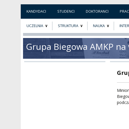
KANDYDACI
STUDENCI
DOKTORANCI
PRA
UCZELNIA
STRUKTURA
NAUKA
INTE
O NAS
ORGANY UCZELNI
PROJEKTY BADAWCZ
ERAS
Grupa Biegowa AMKP na 
PATRON
WŁADZE
EWALUACJA
POW
KADRA PEDAGOGICZNA
WYDZIAŁY
JAKOŚĆ KSZTAŁCENI
Gru
WYBORY
JEDNOSTKI NAUKOWE
NOSTRYFIKACJA
DYPLOMÓW
Minion
Biego
DOKTORATY HC
OGÓLNOUCZELNIANY
podcz
ZESPÓŁ DYDAKTYCZNY
NOSTRYFIKACJA STO
PROFESURY HONOROWE
SZKOŁA DOKTORSKA
POSTĘPOWANIA
AWANSOWE
EXCELLENCE IN TEACHING