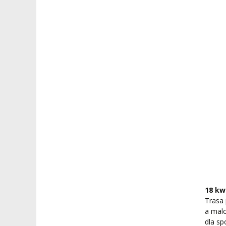
STUDIA PODYPLOMOWE
POTWIERDZANIE EF
MAGNUS IN DOCTRINA
UCZENIA SIĘ
ADMINISTRACJA
ORKIESTRY AKADEMICKIE
DOKUMENTY PUBLIC
I CHÓR AMKP
RZECZNICY
DRUGIEJ KATEGORII
SALE KONCERTOWE
BIBLIOTEKA
BRANDBOOK
PENDERECKI ACADEMY
PRESS
DOSTĘPNOŚĆ
DOM STUDENCKI
18 kw
Trasa
a mal
dla sp