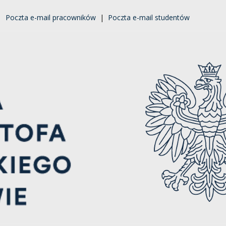
|
Poczta e-mail pracowników
|
Poczta e-mail studentów