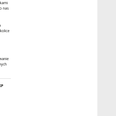
okami
ko nas
a
kolice
wanie
nych
KP