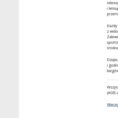
rekrea
i letn
przem
Każdy 
z wido
Zalewu
sporto
środow
Dzięk
i godn
biegó
Wszys
(AGB-
Więcej