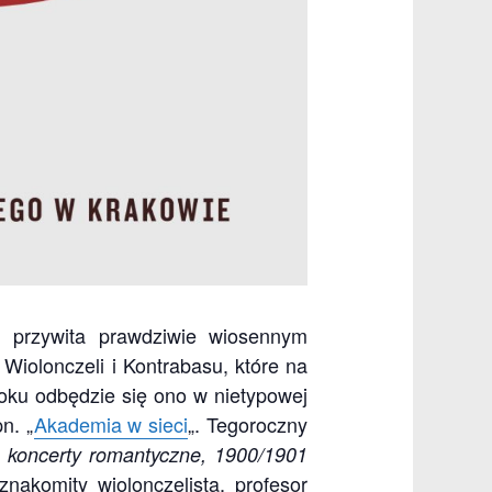
 przywita prawdziwie wiosennym
Wiolonczeli i Kontrabasu, które na
roku odbędzie się ono w nietypowej
pn. „
Akademia w sieci
„. Tegoroczny
e koncerty romantyczne, 1900/1901
nakomity wiolonczelista, profesor