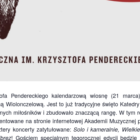
ofa Pendereckiego kalendarzową wiosnę (21 marca)
Wiolonczelową. Jest to już tradycyjne święto Katedry 
icznych miłośników i zbudowało znaczącą rangę. W tym 
zentowane na stronie internetowej Akademii Muzycznej
tery koncerty zatytułowane:
Solo i kameralnie, Wielki
! Gościem specjalnym tegorocznej edycji będzie z
ibrez