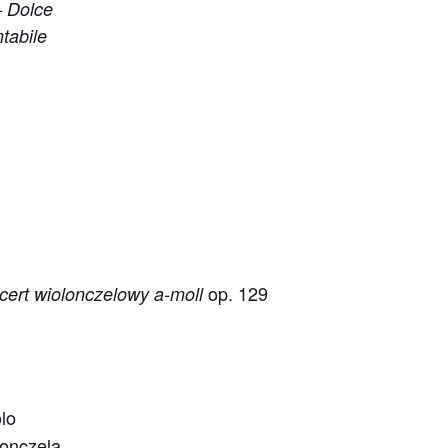
– Dolce
tabile
op. 129
cert wiolonczelowy a-moll
lo
lonczela