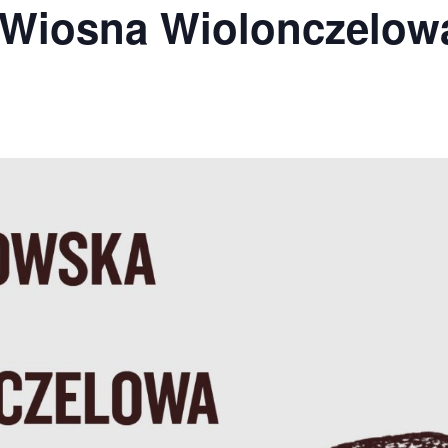
 Wiosna Wiolonczelow
PNI
EKTÓW
ZNE