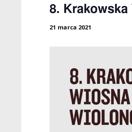
8. Krakowska
ZESPÓŁ DYDAKTYCZNY
NOSTRYFIKACJA STO
PROFESURY HONOROWE
SZKOŁA DOKTORSKA
POSTĘPOWANIA
AWANSOWE
21 marca 2021
EXCELLENCE IN TEACHING
STUDIA PODYPLOMOWE
POTWIERDZANIE EF
MAGNUS IN DOCTRINA
UCZENIA SIĘ
ADMINISTRACJA
ORKIESTRY AKADEMICKIE I
DOKUMENTY PUBLIC
CHÓR AMKP
RZECZNICY
DRUGIEJ KATEGORII
SALE KONCERTOWE
BIBLIOTEKA
BRANDBOOK
PENDERECKI ACADEMY
PRESS
DOSTĘPNOŚĆ
DOM STUDENCKI