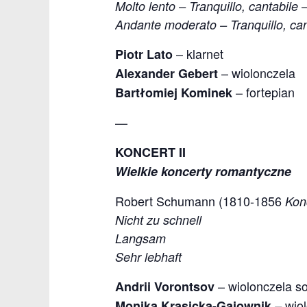
Molto lento – Tranquillo, cantabile 
Andante moderato – Tranquillo, can
– klarnet
Piotr Lato
– wiolonczela
Alexander Gebert
– fortepian
Bartłomiej Kominek
—
KONCERT II
Wielkie koncerty romantyczne
Robert Schumann (1810-1856
Kon
Nicht zu schnell
Langsam
Sehr lebhaft
– wiolonczela so
Andrii Vorontsov
wio
Monika Krasicka-Gajownik
–