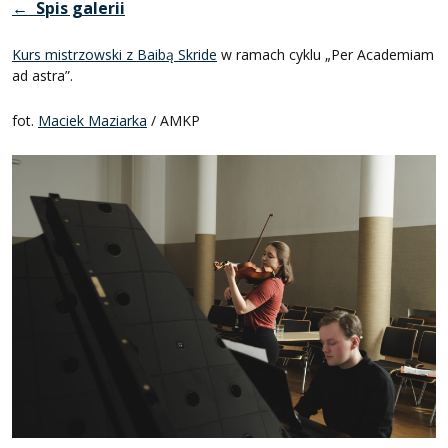
← Spis galerii
Kurs mistrzowski z Baibą Skride
w ramach cyklu „Per Academiam
ad astra”.
fot.
Maciek Maziarka
/ AMKP