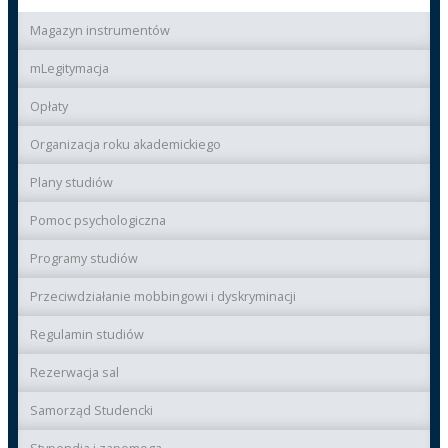
Magazyn instrumentów
mLegitymacja
Opłaty
Organizacja roku akademickiego
Plany studiów
Pomoc psychologiczna
Programy studiów
Przeciwdziałanie mobbingowi i dyskryminacji
Regulamin studiów
Rezerwacja sal
Samorząd Studencki