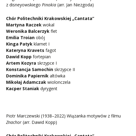
z disneyowskiego
Pinokia
(arr. Jan Niezgoda)
Chór Politechniki Krakowskiej „Cantata”
Martyna Raczek
wokal
Weronika Balcerzyk
flet
Emilia Troian
obój
Kinga Patyk
klarnet I
Kateryna Kravets
fagot
Dawid Kopp
fortepian
Artem Kozyra
skrzypce I
Konstancja Samochin
skrzypce II
Dominika Papiernik
altówka
Mikołaj Adamczak
wiolonczela
Kacper Staniak
dyrygent
Piotr Marczewski (1938–2022) Wiązanka motywów z filmu
Znachor
(arr. Dawid Kopp)
Chór Politechniki Krakowskiej „Cantata”