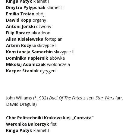
Kinga Patyk
klarnet I
Dmytro Pylypchak
klarnet II
Emilia Troian
obój
Dawid Kopp
organy
Antoni Joński
dzwony
Filip Baracz
akordeon
Alisa Kisielewska
fortepian
Artem Kozyra
skrzypce I
Konstancja Samochin
skrzypce II
Dominika Papiernik
altówka
Mikołaj Adamczak
wiolonczela
Kacper Staniak
dyrygent
John Williams (*1932)
Duel Of The Fates
z serii
Star Wars
(arr.
Dawid Draguła)
Chór Politechniki Krakowskiej „Cantata”
Weronika Balcerzyk
flet
Kinga Patyk
klarnet I