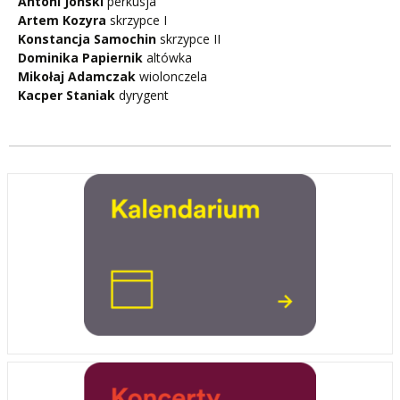
Antoni Joński
perkusja
Artem Kozyra
skrzypce I
Konstancja Samochin
skrzypce II
Dominika Papiernik
altówka
Mikołaj Adamczak
wiolonczela
Kacper Staniak
dyrygent