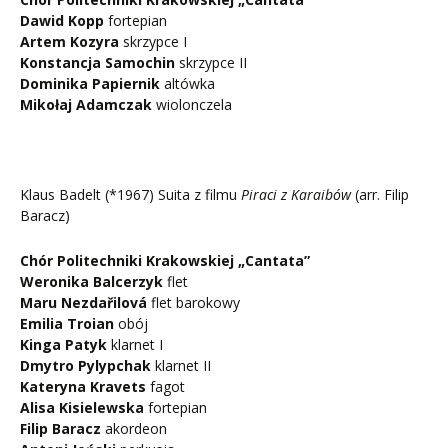
Dawid Kopp
fortepian
Artem Kozyra
skrzypce I
Konstancja Samochin
skrzypce II
Dominika Papiernik
altówka
Mikołaj Adamczak
wiolonczela
Klaus Badelt (*1967) Suita z filmu
Piraci z Karaibów
(arr. Filip
Baracz)
Chór Politechniki Krakowskiej „Cantata”
Weronika Balcerzyk
flet
Maru Nezdařilová
flet barokowy
Emilia Troian
obój
Kinga Patyk
klarnet I
Dmytro Pylypchak
klarnet II
Kateryna Kravets
fagot
Alisa Kisielewska
fortepian
Filip Baracz
akordeon