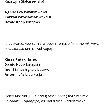
Katarzyna Słabuszewska)
Agnieszka Pawlisz
wokal I
Konrad Wrocławiak
wokal II
Dawid Kopp
fortepian
Jerzy Matuszkiewicz (1928–2021) Temat z filmu
Poszukiwany,
poszukiwana
(arr. Dawid Kopp)
Kinga Patyk
klarnet
Dawid Kopp
fortepian
Igor Stanuch
gitara basowa
Antoni Joński
perkusja
Henry Mancini (1924–1994)
Moon River
(użyte w filmie
Śniadanie u Tiffany’ego
, arr. Katarzyna Słabuszewska)