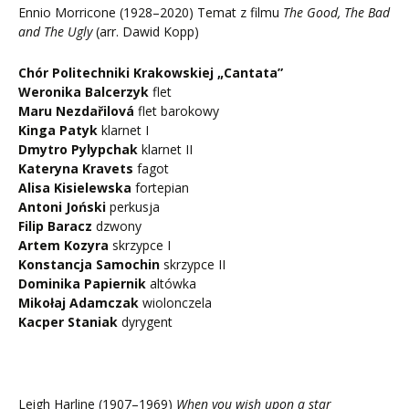
Ennio Morricone (1928–2020) Temat z filmu
The Good, The Bad
and The Ugly
(arr. Dawid Kopp)
Chór Politechniki Krakowskiej „Cantata”
Weronika Balcerzyk
flet
Maru Nezdařilová
flet barokowy
Kinga Patyk
klarnet I
Dmytro Pylypchak
klarnet II
Kateryna Kravets
fagot
Alisa Kisielewska
fortepian
Antoni Joński
perkusja
Filip Baracz
dzwony
Artem Kozyra
skrzypce I
Konstancja Samochin
skrzypce II
Dominika Papiernik
altówka
Mikołaj Adamczak
wiolonczela
Kacper Staniak
dyrygent
Leigh Harline (1907–1969)
When you wish upon a star