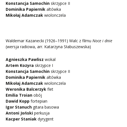
Konstancja Samochin
skrzypce II
Dominika Papiernik
altówka
Mikołaj Adamczak
wiolonczela
Waldemar Kazanecki (1926–1991) Walc z filmu
Noce i dnie
(wersja radiowa, arr. Katarzyna Słabuszewska)
Agnieszka Pawlisz
wokal
Artem Kozyra
skrzypce I
Konstancja Samochin
skrzypce II
Dominika Papiernik
altówka
Mikołaj Adamczak
wiolonczela
Weronika Balcerzyk
flet
Emilia Troian
obój
Dawid Kopp
fortepian
Igor Stanuch
gitara basowa
Antoni Joński
perkusja
Kacper Staniak
dyrygent