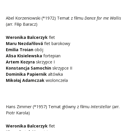
Abel Korzeniowski (*1972) Temat z filmu
Dance for me Wallis
(arr. Filip Baracz)
Weronika Balcerzyk
flet
Maru Nezdařilová
flet barokowy
Emilia Troian
obój
Alisa Kisielewska
fortepian
Artem Kozyra
skrzypce I
Konstancja Samochin
skrzypce II
Dominika Papiernik
altówka
Mikołaj Adamczak
wiolonczela
Hans Zimmer (*1957) Temat główny z filmu
Interstellar
(arr.
Piotr Karola)
Weronika Balcerzyk
flet