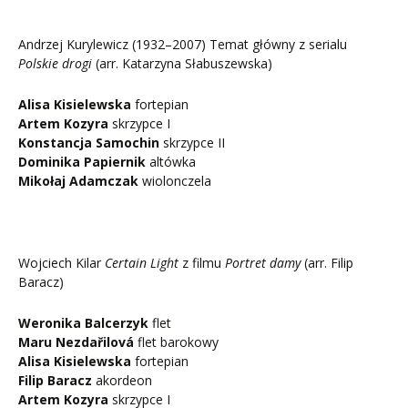
Andrzej Kurylewicz (1932–2007) Temat główny z serialu
Polskie drogi
(arr. Katarzyna Słabuszewska)
Alisa Kisielewska
fortepian
Artem Kozyra
skrzypce I
Konstancja Samochin
skrzypce II
Dominika Papiernik
altówka
Mikołaj Adamczak
wiolonczela
Wojciech Kilar
Certain Light
z filmu
Portret damy
(arr. Filip
Baracz)
Weronika Balcerzyk
flet
Maru Nezdařilová
flet barokowy
Alisa Kisielewska
fortepian
Filip Baracz
akordeon
Artem Kozyra
skrzypce I