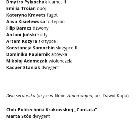
Dmytro Pylypchak
klarnet II
Emilia Troian
obój
Kateryna Kravets
fagot
Alisa Kisielewska
fortepian
Filip Baracz
dzwony
Antoni Joński
kotły
Artem Kozyra
skrzypce I
Konstancja Samochin
skrzypce II
Dominika Papiernik
altówka
Mikołaj Adamczak
wiolonczela
Kacper Staniak
dyrygent
Dwa serduszka
(użyte w filmie
Zimna wojna
, arr. Dawid Kopp)
Chór Politechniki Krakowskiej „Cantata”
Marta Stós
dyrygent