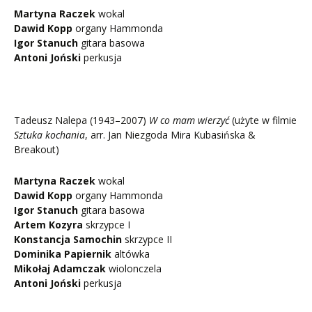
Martyna Raczek
wokal
Dawid Kopp
organy Hammonda
Igor Stanuch
gitara basowa
Antoni Joński
perkusja
Tadeusz Nalepa (1943–2007)
W co mam wierzyć
(użyte w filmie
Sztuka kochania
, arr. Jan Niezgoda Mira Kubasińska &
Breakout)
Martyna Raczek
wokal
Dawid Kopp
organy Hammonda
Igor Stanuch
gitara basowa
Artem Kozyra
skrzypce I
Konstancja Samochin
skrzypce II
Dominika Papiernik
altówka
Mikołaj Adamczak
wiolonczela
Antoni Joński
perkusja