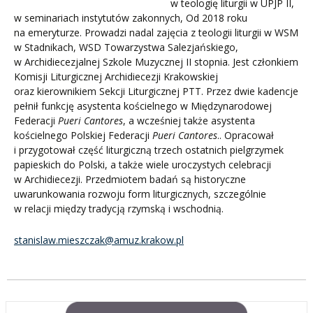
w teologię liturgii w UPJP II,
w seminariach instytutów zakonnych, Od 2018 roku
na emeryturze. Prowadzi nadal zajęcia z teologii liturgii w WSM
w Stadnikach, WSD Towarzystwa Salezjańskiego,
w Archidiecezjalnej Szkole Muzycznej II stopnia. Jest członkiem
Komisji Liturgicznej Archidiecezji Krakowskiej
oraz kierownikiem Sekcji Liturgicznej PTT. Przez dwie kadencje
pełnił funkcję asystenta kościelnego w Międzynarodowej
Federacji
Pueri Cantores
, a wcześniej także asystenta
kościelnego Polskiej Federacji
Pueri
Cantores
.. Opracował
i przygotował część liturgiczną trzech ostatnich pielgrzymek
papieskich do Polski, a także wiele uroczystych celebracji
w Archidiecezji. Przedmiotem badań są historyczne
uwarunkowania rozwoju form liturgicznych, szczególnie
w relacji między tradycją rzymską i wschodnią.
stanislaw.mieszczak@amuz.krakow.pl