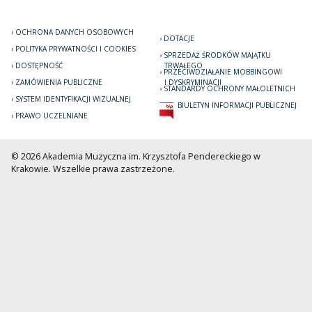
OCHRONA DANYCH OSOBOWYCH
DOTACJE
POLITYKA PRYWATNOŚCI I COOKIES
SPRZEDAŻ ŚRODKÓW MAJĄTKU
DOSTĘPNOŚĆ
TRWAŁEGO
PRZECIWDZIAŁANIE MOBBINGOWI
ZAMÓWIENIA PUBLICZNE
I DYSKRYMINACJI
STANDARDY OCHRONY MAŁOLETNICH
SYSTEM IDENTYFIKACJI WIZUALNEJ
BIULETYN INFORMACJI PUBLICZNEJ
PRAWO UCZELNIANE
© 2026 Akademia Muzyczna im. Krzysztofa Pendereckiego w
Krakowie. Wszelkie prawa zastrzeżone.