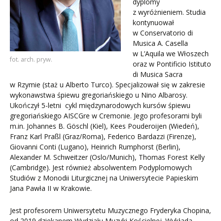
dyplomy
z wyróżnieniem. Studia
kontynuował
w Conservatorio di
Musica A. Casella
w L’Aquila we Włoszech
fot. arch. pryw.
oraz w Pontificio Istituto
di Musica Sacra
w Rzymie (staż u Alberto Turco). Specjalizował się w zakresie
wykonawstwa śpiewu gregoriańskiego u Nino Albarosy.
Ukończył 5-letni cykl międzynarodowych kursów śpiewu
gregoriańskiego AISCGre w Cremonie. Jego profesorami byli
m.in. Johannes B. Göschl (Kiel), Kees Pouderoijen (Wiedeń),
Franz Karl Praßl (Graz/Roma), Federico Bardazzi (Firenze),
Giovanni Conti (Lugano), Heinrich Rumphorst (Berlin),
Alexander M. Schweitzer (Oslo/Munich), Thomas Forest Kelly
(Cambridge). Jest również absolwentem Podyplomowych
Studiów z Monodii Liturgicznej na Uniwersytecie Papieskim
Jana Pawła II w Krakowie.
Jest profesorem Uniwersytetu Muzycznego Fryderyka Chopina,
od 2019 dziekanem Wydziału Muzyki Kościelnej. Wykłada