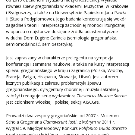
również śpiew gregoriański w Akademii Muzycznej w Krakowie
i Bydgoszczy, a także na Uniwersytecie Papieskim Jana Pawła
II (Studia Podyplomowe). Jego badania koncentrują się wokół
zagadnień teorii i interpretacji zachodniej monodii liturgicznej
w oparciu o najstarsze dostępne źródła adiastematyczne
w duchu Dom Eugène Carine’a (semiologia gregoriańska,
semiomodalność, semioestetyka).
Jest zapraszany w charakterze prelegenta na sympozja
konferencje i seminaria naukowe, a także na kursy interpretacji
śpiewu gregoriańskiego w kraju i zagranicą (Polska, Włochy,
Francja, Belgia, Hiszpania, Słowacja, Litwa). Jest autorem
licznych publikacji z zakresu problematyki śpiewu
gregoriańskiego, dyrygentury chóralnej i muzyki sakralnej,
założył i redaguje serię wydawniczą
Thesaurus Musicae Sacrae.
Jest członkiem włoskiej i polskiej sekcji AISCGre.
Prowadzi dwa zespoły gregoriańskie: od 2007 r. Mulierum
Schola Gregoriana
Clamaverunt Iusti
, z którym w 2011 r.
wygrał 59. Międzynarodowy Konkurs
Polifonico Guido d’Arezzo
(
canto monodico christiano – concorso
oraz
rassegna
),