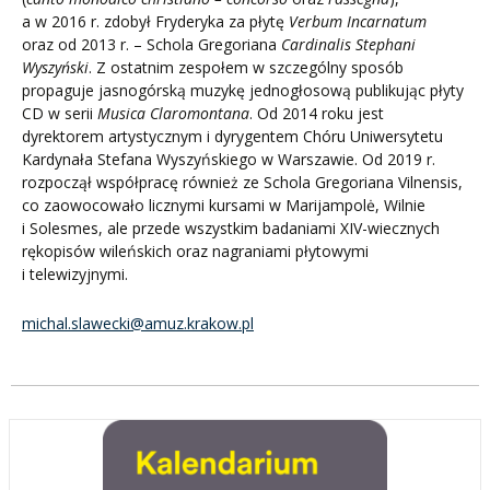
a w 2016 r. zdobył Fryderyka za płytę
Verbum Incarnatum
oraz od 2013 r. – Schola Gregoriana
Cardinalis Stephani
Wyszyński
. Z ostatnim zespołem w szczególny sposób
propaguje jasnogórską muzykę jednogłosową publikując płyty
CD w serii
Musica Claromontana
. Od 2014 roku jest
dyrektorem artystycznym i dyrygentem Chóru Uniwersytetu
Kardynała Stefana Wyszyńskiego w Warszawie. Od 2019 r.
rozpoczął współpracę również ze Schola Gregoriana Vilnensis,
co zaowocowało licznymi kursami w Marijampolė, Wilnie
i Solesmes, ale przede wszystkim badaniami XIV-wiecznych
rękopisów wileńskich oraz nagraniami płytowymi
i telewizyjnymi.
michal.slawecki@amuz.krakow.pl