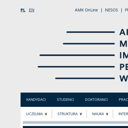
PL
EN
AMK OnLine
|
NESOS
|
P
KANDYDACI
STUDENCI
DOKTORANCI
PRA
UCZELNIA
STRUKTURA
NAUKA
INTE