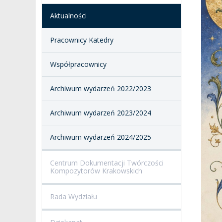
SALE KONCERTOWE
BIBLIOTEKA
Aktualności
BRANDBOOK
PENDERECKI ACADEMY
Pracownicy Katedry
PRESS
DOSTĘPNOŚĆ
Współpracownicy
DOM STUDENCKI
Archiwum wydarzeń 2022/2023
Archiwum wydarzeń 2023/2024
Archiwum wydarzeń 2024/2025
Centrum Dokumentacji Twórczości
Kompozytorów Krakowskich
Rada Wydziału