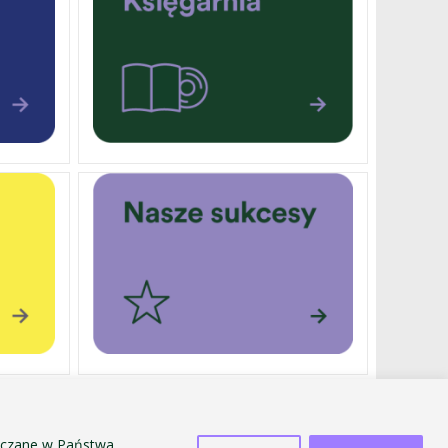
DOTACJE
SPRZEDAŻ ŚRODKÓW MAJĄTKU TRWAŁEGO
szczane w Państwa