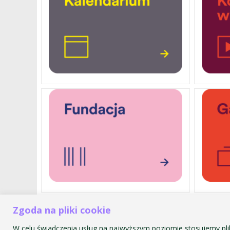
Zgoda na pliki cookie
Akademia Muzyczna im. Krzyszt
ul. św. Tomasza 43
W celu świadczenia usług na najwyższym poziomie stosujemy pli