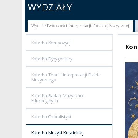
O NAS
ORGANY UCZELNI
PROJEKTY BADAWCZ
ERAS
WYDZIAŁY
PATRON
WŁADZE
EWALUACJA
POW
Wydział Twórczości, Interpretacji i Edukacji Muzycznej
KADRA PEDAGOGICZNA
WYDZIAŁY
JAKOŚĆ KSZTAŁCENI
Katedra Kompozycji
Konc
WYBORY
JEDNOSTKI NAUKOWE
NOSTRYFIKACJA
DYPLOMÓW
Katedra Dyrygentury
DOKTORATY HC
OGÓLNOUCZELNIANY
ZESPÓŁ DYDAKTYCZNY
NOSTRYFIKACJA STO
Katedra Teorii i Interpretacji Dzieła
PROFESURY HONOROWE
Muzycznego
SZKOŁA DOKTORSKA
POSTĘPOWANIA
AWANSOWE
EXCELLENCE IN TEACHING
Katedra Badań Muzyczno-
STUDIA PODYPLOMOWE
Edukacyjnych
POTWIERDZANIE EF
MAGNUS IN DOCTRINA
UCZENIA SIĘ
ADMINISTRACJA
Katedra Chóralistyki
ORKIESTRY AKADEMICKIE
DOKUMENTY PUBLIC
I CHÓR AMKP
RZECZNICY
DRUGIEJ KATEGORII
Katedra Muzyki Kościelnej