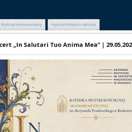
E
MUS+
ER
Wydział Instrumentalny
Wydział Wokalno-Aktorski
A
ert „In Salutari Tuo Anima Mea” | 29.05.20
PNI
EKTÓW
ZNE