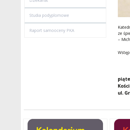
Dziekanat
Studia podyplomowe
Katedr
Raport samooceny PKA
ze śp
– Mich
Wstęp
piąte
Kości
ul. G