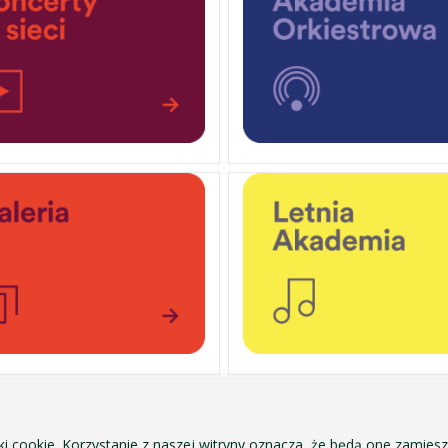
OCHRONA DANYCH OSOBOWYCH
ofa Pendereckiego w Krakowie
POLITYKA PRYWATNOŚCI I COOKIES
ki cookie. Korzystanie z naszej witryny oznacza, że będą one zamie