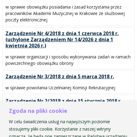
w sprawie obowiązku posiadania i zasad korzystania przez
pracowników Akademii Muzycznej w Krakowie ze służbowej
poczty elektronicznej
Zarządzenie Nr 4/2018 z dnia 1 czerwca 2018 r.
(uchylone Zarządzeniem Nr 14/2026 z dnia 1
kwietnia 2026 r.)
w sprawie organizacji i sposobu wykonywania zadań w ramach
powszechnego obowiązku obrony
Zarządzenie Nr 3/2018 z dnia 5 marca 2018 r.
w sprawie powołania Uczelnianej Komisji Rekrutacyjnej
Zarządzenie Nr 2/2018 z dnia 15 stycznia 2018 r.
Zgoda na pliki cookie
w sprawie terminu urlopów wypoczynkowych dla nauczycieli
akademickich w 2018 roku
W celu świadczenia usług na najwyższym poziomie
stosujemy pliki cookie. Korzystanie z naszej witryny
Zarządzenie Nr 1/2018 z dnia 3 stycznia 2018 r.
oznacza, że będą one zamieszczane w Państwa urządzeniu.