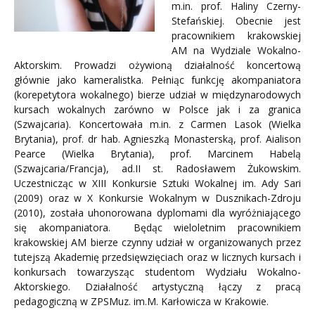
m.in. prof. Haliny Czerny-
Stefańskiej. Obecnie jest
pracownikiem krakowskiej
AM na Wydziale Wokalno-
Aktorskim. Prowadzi ożywioną działalność koncertową
głównie jako kameralistka. Pełniąc funkcję akompaniatora
(korepetytora wokalnego) bierze udział w międzynarodowych
kursach wokalnych zarówno w Polsce jak i za granica
(Szwajcaria). Koncertowała m.in. z Carmen Lasok (Wielka
Brytania), prof. dr hab. Agnieszką Monasterską, prof. Aialison
Pearce (Wielka Brytania), prof. Marcinem Habelą
(Szwajcaria/Francja), ad.II st. Radosławem Żukowskim.
Uczestnicząc w XIII Konkursie Sztuki Wokalnej im. Ady Sari
(2009) oraz w X Konkursie Wokalnym w Dusznikach-Zdroju
(2010), została uhonorowana dyplomami dla wyróżniającego
się akompaniatora. Będąc wieloletnim pracownikiem
krakowskiej AM bierze czynny udział w organizowanych przez
tutejszą Akademię przedsięwzięciach oraz w licznych kursach i
konkursach towarzysząc studentom Wydziału Wokalno-
Aktorskiego. Działalność artystyczną łączy z pracą
pedagogiczną w ZPSMuz. im.M. Karłowicza w Krakowie.