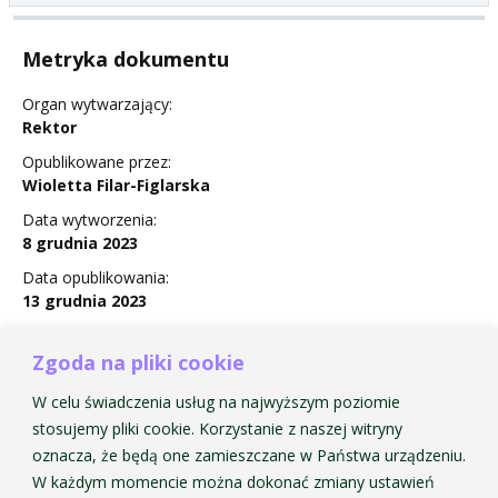
Metryka dokumentu
Organ wytwarzający:
Rektor
Opublikowane przez:
Wioletta Filar-Figlarska
Data wytworzenia:
8 grudnia 2023
Data opublikowania:
13 grudnia 2023
Status:
Obowiązuje
Zgoda na pliki cookie
W celu świadczenia usług na najwyższym poziomie
stosujemy pliki cookie. Korzystanie z naszej witryny
oznacza, że będą one zamieszczane w Państwa urządzeniu.
ZARZADZENIE Nr 40 w sprawie sprostowania
W każdym momencie można dokonać zmiany ustawień
Zarządzenia Nr 39/2023 z dnia 1 grudnia 2023 r.