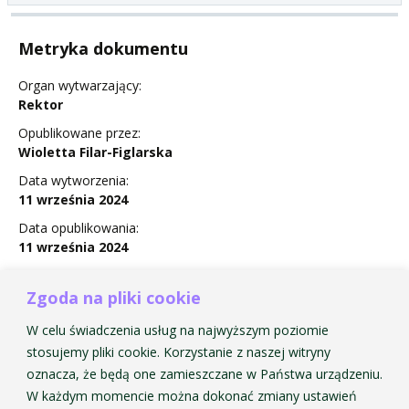
Metryka dokumentu
Organ wytwarzający:
Rektor
Opublikowane przez:
Wioletta Filar-Figlarska
Data wytworzenia:
11 września 2024
Data opublikowania:
11 września 2024
Status:
Obowiązuje
Zgoda na pliki cookie
W celu świadczenia usług na najwyższym poziomie
stosujemy pliki cookie. Korzystanie z naszej witryny
oznacza, że będą one zamieszczane w Państwa urządzeniu.
Zarządzenie Nr 21 w sprawie powołania Pełnomocnika
W każdym momencie można dokonać zmiany ustawień
Rektora ds. ewaluacji działalności naukowej