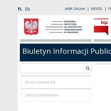
PL
EN
AMK OnLine
|
NESOS
|
P
Biuletyn Informacji Publi
Strona Główna BIP
Menu przedmiotowe