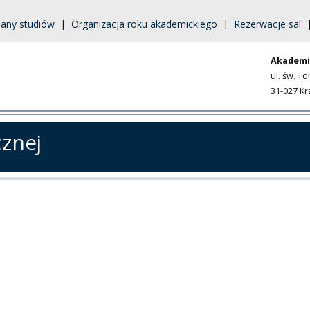
lany studiów
|
Organizacja roku akademickiego
|
Rezerwacje sal
Akademi
ul. św. T
31-027 K
cznej