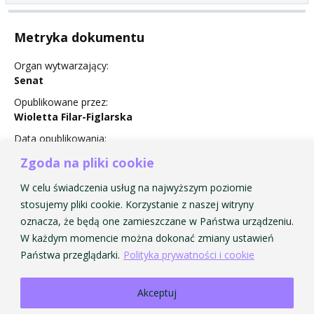
Metryka dokumentu
Organ wytwarzający:
Senat
Opublikowane przez:
Wioletta Filar-Figlarska
Data opublikowania:
25 września 2013
Zgoda na pliki cookie
Status:
W celu świadczenia usług na najwyższym poziomie
Obowiązuje
stosujemy pliki cookie. Korzystanie z naszej witryny
oznacza, że będą one zamieszczane w Państwa urządzeniu.
W każdym momencie można dokonać zmiany ustawień
Państwa przeglądarki.
Polityka prywatności i cookie
Akceptuj
Strona Główna AMKP
Strona Główna BIP