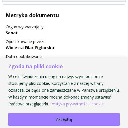
Metryka dokumentu
Organ wytwarzający:
Senat
Opublikowane przez:
Wioletta Filar-Figlarska
Data opublikowania:
25 września 2013
Zgoda na pliki cookie
Status:
W celu świadczenia usług na najwyższym poziomie
Obowiązuje
stosujemy pliki cookie. Korzystanie z naszej witryny
oznacza, że będą one zamieszczane w Państwa urządzeniu.
W każdym momencie można dokonać zmiany ustawień
Państwa przeglądarki.
Polityka prywatności i cookie
Akceptuj
Strona Główna AMKP
Strona Główna BIP