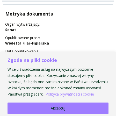
Metryka dokumentu
Organ wytwarzający:
Senat
Opublikowane przez:
Wioletta Filar-Figlarska
Data opublikowania:
25 września 2013
Zgoda na pliki cookie
Status:
W celu świadczenia usług na najwyższym poziomie
Obowiązuje
stosujemy pliki cookie. Korzystanie z naszej witryny
oznacza, że będą one zamieszczane w Państwa urządzeniu.
W każdym momencie można dokonać zmiany ustawień
Państwa przeglądarki.
Polityka prywatności i cookie
Akceptuj
Strona Główna AMKP
Strona Główna BIP