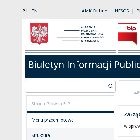
PL
EN
AMK OnLine
|
NESOS
|
P
Biuletyn Informacji Publi
—
Za
Strona Główna BIP
Zarząd
Menu przedmiotowe
w spraw
Struktura