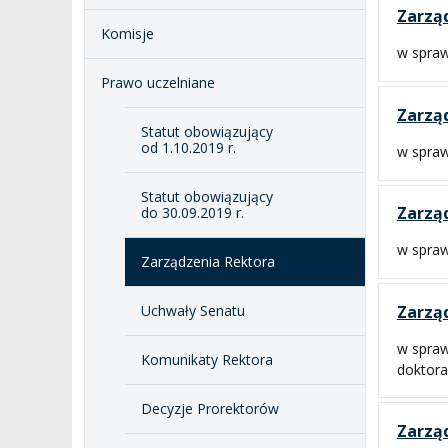
Zarząd
Komisje
w spraw
Prawo uczelniane
Zarząd
Statut obowiązujący
od 1.10.2019 r.
w spra
Statut obowiązujący
Zarząd
do 30.09.2019 r.
w spraw
Zarządzenia Rektora
Zarząd
Uchwały Senatu
w spraw
Komunikaty Rektora
doktora
Decyzje Prorektorów
Zarząd