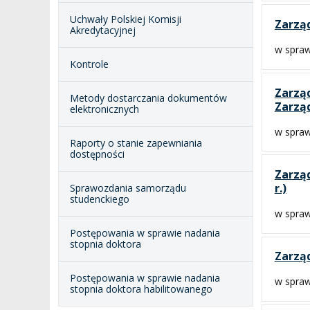
Uchwały Polskiej Komisji
Zarząd
Akredytacyjnej
w spraw
Kontrole
Zarząd
Metody dostarczania dokumentów
Zarząd
elektronicznych
w spra
Raporty o stanie zapewniania
dostępności
Zarząd
r.)
Sprawozdania samorządu
studenckiego
w spra
Postępowania w sprawie nadania
stopnia doktora
Zarząd
Postępowania w sprawie nadania
w spraw
stopnia doktora habilitowanego