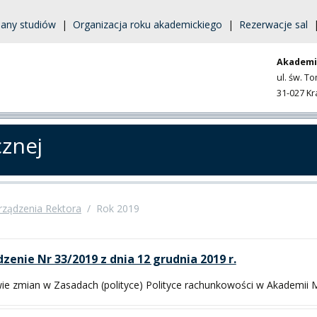
lany studiów
|
Organizacja roku akademickiego
|
Rezerwacje sal
Akademi
ul. św. T
31-027 K
cznej
rządzenia Rektora
/
Rok 2019
zenie Nr 33/2019 z dnia 12 grudnia 2019 r.
ie zmian w Zasadach (polityce) Polityce rachunkowości w Akademii