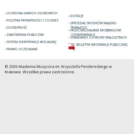
OCHRONA DANYCH OSOBOWYCH
DOTACJE
POLITYKA PRYWATNOŚCI I COOKIES
SPRZEDAŻ ŚRODKÓW MAJĄTKU
DOSTĘPNOŚĆ
TRWAŁEGO
PRZECIWDZIAŁANIE MOBBINGOWI
ZAMÓWIENIA PUBLICZNE
I DYSKRYMINACJI
STANDARDY OCHRONY MAŁOLETNICH
SYSTEM IDENTYFIKACJI WIZUALNEJ
BIULETYN INFORMACJI PUBLICZNEJ
PRAWO UCZELNIANE
© 2026 Akademia Muzyczna im. Krzysztofa Pendereckiego w
Krakowie. Wszelkie prawa zastrzeżone.