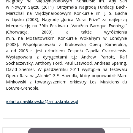
Nagrody na Międzynarodowym Konkursie im. Ady Sari
w Nowym Sączu (2011). Otrzymała Nagrodę Fundacji Bach-
Marschall na Międzynarodowym Konkursie im. J. S. Bacha
w Lipsku (2008), Nagrodę „Jurica Murai Prize” za najlepszą
interpretację na 39th Festiwalu „Varaždin Baroque Evenings”
(Chorwacja, 2009), a także wyróżnienia
m.in. na Mozartowskim Konkursie Wokalnym w Londynie
(2008). Współpracowała z Krakowską Operą Kameralną,
a od 2003 r. jest członkiem Zespołu Capella Cracoviensis.
Występowała z dyrygentami t.j.: Andrew Parrott, Ralf
Sochaczevsky, Anthony Ford, Paul Esswood, Andreas Spering,
David Shemer. W październiku 2011 wystąpiła na festiwalu
Opera Rara w „Alcinie” G.F. Haendla, który poprowadził Marc
Minkowski z towarzyszeniem orkiestry Les Musiciens du
Louvre-Grenoble.
jolanta.pawlikowska@amuz.krakow.pl