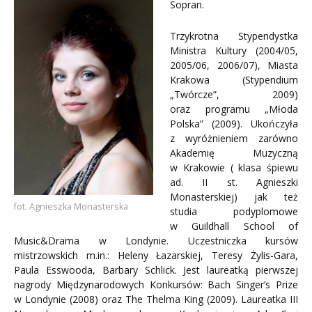
Sopran.
Trzykrotna Stypendystka
Ministra Kultury (2004/05,
2005/06, 2006/07), Miasta
Krakowa (Stypendium
„Twórcze”, 2009)
oraz programu „Młoda
Polska” (2009). Ukończyła
z wyróżnieniem zarówno
Akademię Muzyczną
w Krakowie ( klasa śpiewu
ad. II st. Agnieszki
Monasterskiej) jak też
fot. Agnieszka Monasterska
studia podyplomowe
w Guildhall School of
Music&Drama w Londynie. Uczestniczka kursów
mistrzowskich m.in.: Heleny Łazarskiej, Teresy Żylis-Gara,
Paula Esswooda, Barbary Schlick. Jest laureatką pierwszej
nagrody Międzynarodowych Konkursów: Bach Singer’s Prize
w Londynie (2008) oraz The Thelma King (2009). Laureatka III