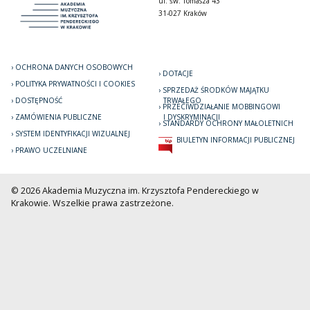
ul. św. Tomasza 43
31-027 Kraków
OCHRONA DANYCH OSOBOWYCH
DOTACJE
POLITYKA PRYWATNOŚCI I COOKIES
SPRZEDAŻ ŚRODKÓW MAJĄTKU
DOSTĘPNOŚĆ
TRWAŁEGO
PRZECIWDZIAŁANIE MOBBINGOWI
ZAMÓWIENIA PUBLICZNE
I DYSKRYMINACJI
STANDARDY OCHRONY MAŁOLETNICH
SYSTEM IDENTYFIKACJI WIZUALNEJ
BIULETYN INFORMACJI PUBLICZNEJ
PRAWO UCZELNIANE
© 2026 Akademia Muzyczna im. Krzysztofa Pendereckiego w
Krakowie. Wszelkie prawa zastrzeżone.