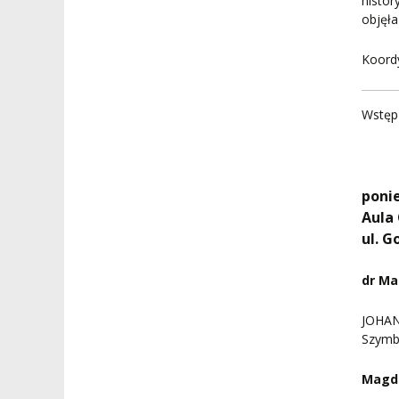
histor
objęł
Koordy
Wstęp 
ponie
Aula
ul. G
dr Ma
JOHA
Szymb
Magd