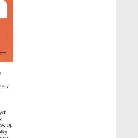
ą
pracy
m
nych
ia
ów UJ.
liży