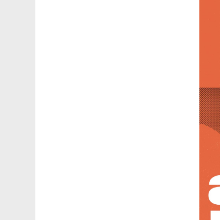
AWANSOWE
EXCELLENCE IN TEACHING
STUDIA PODYPLOMOWE
POTWIERDZANIE EF
MAGNUS IN DOCTRINA
UCZENIA SIĘ
ADMINISTRACJA
ORKIESTRY AKADEMICKIE
DOKUMENTY PUBLIC
I CHÓR AMKP
RZECZNICY
DRUGIEJ KATEGORII
SALE KONCERTOWE
BIBLIOTEKA
BRANDBOOK
PENDERECKI ACADEMY
PRESS
DOSTĘPNOŚĆ
DOM STUDENCKI