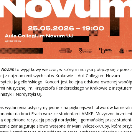
n Novum
to wyjątkowy wieczór, w którym muzyka połączy się z poezj
ej z najznamienitszych sal w Krakowie – Auli Collegium Novum
sytetu Jagiellońskiego. Koncert jest kolejną odsłoną owocnej współ
ii Muzycznej im. Krzysztofa Pendereckiego w Krakowie z Instytute
istyki i Nordystyki UJ.
as wydarzenia usłyszymy jedne z najpiękniejszych utworów kameral
naniu tria braci Frach wraz ze studentami AMKP. Muzyczne brzmien
ą dopełnione recytacją poezji nordyckiej i germańskiej przez student
enie zainauguruje słowo wstępne dr Marii Wilczek-Krupy, która przyb