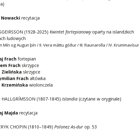
a)
b Nowacki
recytacja
SGEIRSSON (1928-2025)
Kwintet fortepianowy
oparty na islandzkich
ach ludowych
n Mín og Augun þín / II. Vera máttu góður / III. Raunarolla / IV. Krummavísu
aj Frach
fortepian
dem Frach
skrzypce
a Zielińska
skrzypce
milian Frach
altówka
a Krzemińska
wiolonczela
 HALLGRÍMSSON (1807-1845)
Islandia
(czytane w oryginale)
aj Majda
recytacja
RYK CHOPIN (1810–1849)
Polonez As-dur
op. 53