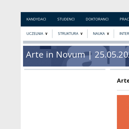
KANDYDACI
STUDENCI
DOKTORANCI
PRA
UCZELNIA
STRUKTURA
NAUKA
INTE
O NAS
ORGANY UCZELNI
PROJEKTY BADAWCZ
ERAS
Arte in Novum | 25.05.2
PATRON
WŁADZE
EWALUACJA
POW
KADRA PEDAGOGICZNA
WYDZIAŁY
JAKOŚĆ KSZTAŁCENI
Arte
WYBORY
JEDNOSTKI NAUKOWE
NOSTRYFIKACJA
DYPLOMÓW
DOKTORATY HC
OGÓLNOUCZELNIANY
ZESPÓŁ DYDAKTYCZNY
NOSTRYFIKACJA STO
PROFESURY HONOROWE
SZKOŁA DOKTORSKA
POSTĘPOWANIA