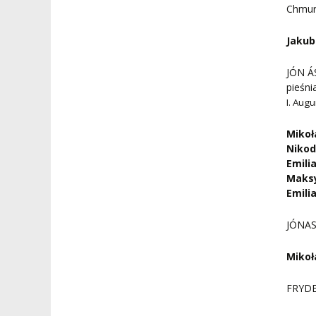
Chmur
Jaku
JÓN Á
pieśni
I. Augu
Mikoł
Niko
Emili
Maksy
Emili
JÓNAS
Mikoł
FRYDE