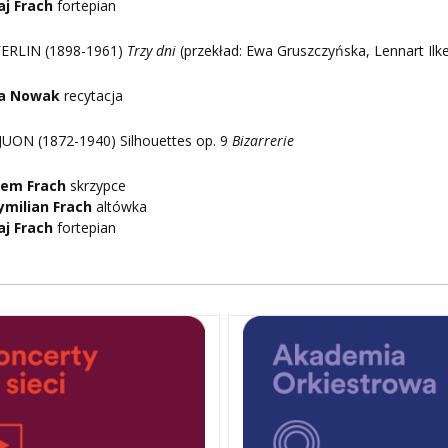
aj Frach
fortepian
FERLIN (1898-1961)
Trzy dni
(przekład: Ewa Gruszczyńska, Lennart Ilk
na Nowak
recytacja
JUON (1872-1940) Silhouettes op. 9
Bizarrerie
dem Frach
skrzypce
milian Frach
altówka
aj Frach
fortepian