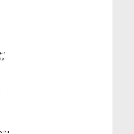
ápa
–
rta
.
ewska-