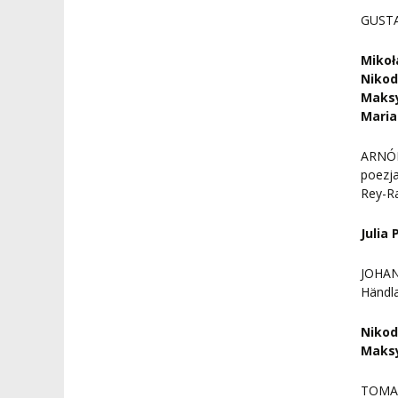
GUSTA
Mikoł
Niko
Maksy
Maria
ARNÓR
poezja
Rey-Ra
Julia
JOHAN
Händl
Niko
Maksy
TOMA