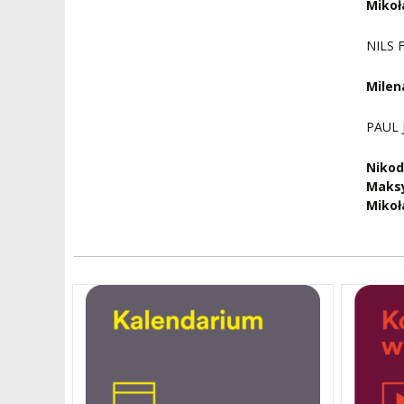
Mikoł
NILS 
Mile
PAUL 
Niko
Maksy
Mikoł