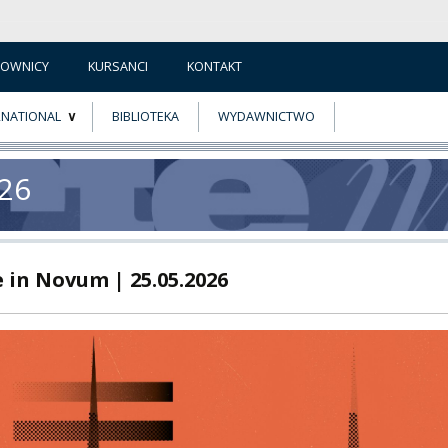
COWNICY
KURSANCI
KONTAKT
RNATIONAL
BIBLIOTEKA
WYDAWNICTWO
E
MUS+
026
ER
A
 in Novum | 25.05.2026
PNI