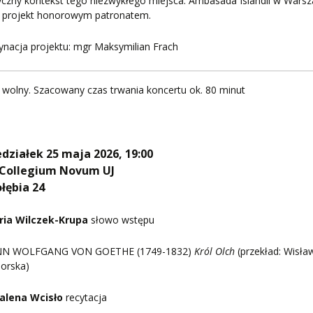
yczny kontekst tego niezwykłego miejsca. Ambasada Islandii w Wars
a projekt honorowym patronatem.
nacja projektu: mgr Maksymilian Frach
wolny. Szacowany czas trwania koncertu ok. 80 minut
działek 25 maja 2026, 19:00
 Collegium Novum UJ
ołębia 24
ria Wilczek-Krupa
słowo wstępu
NN WOLFGANG VON GOETHE (1749-1832)
Król Olch
(przekład: Wisła
orska)
alena Wcisło
recytacja