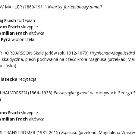
V MAHLER (1860-1911)
Kwartet fortepianowy a-moll
aj Frach
fortepian
dem Frach
skrzypce
milian Frach
altówka
 Pyrz
wiolonczela
 ÞÓRÐARSSON Skald jarlów (ok. 1012-1070)
Hrynhenda-Magnússdr
 skaldyczna, pieśń pochwalna na cześć króla Magnusa (przekład: Ma
dlińska)
 Piasecka
recytacja
 HALVORSEN (1864–1935)
Passacaglia g-moll
na motywach Georga F
a
dem Frach
skrzypce
milian Frach
altówka
S TRANSTRÖMER (1931-2015)
Espresso
(przekład: Magdalena Wasil