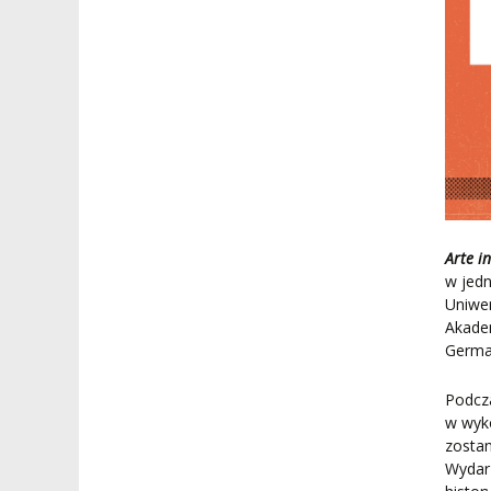
Arte i
w jedn
Uniwer
Akadem
German
Podcz
w wyko
zostan
Wydarz