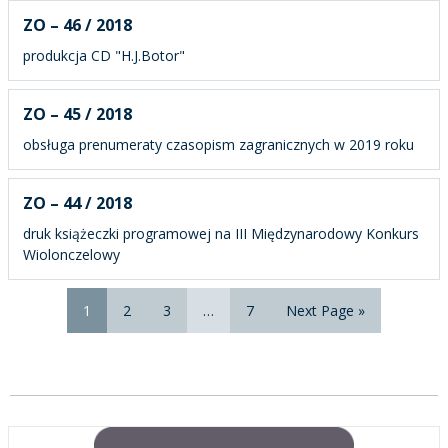
ZO – 46 / 2018
produkcja CD "H.J.Botor"
ZO – 45 / 2018
obsługa prenumeraty czasopism zagranicznych w 2019 roku
ZO – 44 / 2018
druk książeczki programowej na III Międzynarodowy Konkurs
Wiolonczelowy
1
2
3
…
7
Next Page »