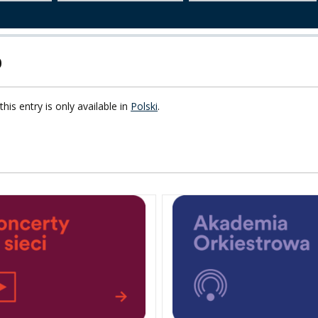
F FOREIGN
ATION
0
F
this entry is only available in
Polski
.
EES
LEARNING
ORY
ENTS