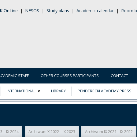
K OnLine
|
NESOS
|
Study plans
|
Academic calendar
|
Room b
ACADEMIC STAFF
OTHER COURSES PARTICIPANTS
CONTACT
INTERNATIONAL
LIBRARY
PENDERECKI ACADEMY PRESS
ECTS
ERASMUS+
POWER
3 – IX 2024
Archiwum X 2022 – IX 2023
Archiwum IX 2021 – IX 2022
TY