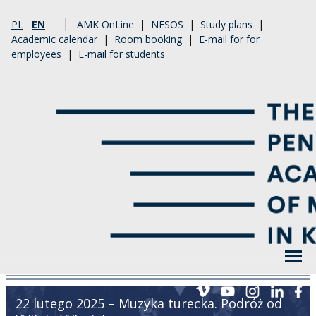
PL
EN
AMK OnLine
|
NESOS
|
Study plans
|
Academic calendar
|
Room booking
|
E-mail for for
employees
|
E-mail for students
22 lutego 2025 – Muzyka turecka. Podróż od