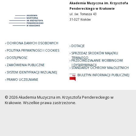
Akademia Muzyczna im. Krzysztofa
Pendereckiego w Krakowie
ul. św. Tomasza 43
31-027 Kraków
OCHRONA DANYCH OSOBOWYCH
DOTACJE
POLITYKA PRYWATNOŚCI I COOKIES
SPRZEDAŻ ŚRODKÓW MAJĄTKU
DOSTĘPNOŚĆ
TRWAŁEGO
PRZECIWDZIAŁANIE MOBBINGOWI
ZAMÓWIENIA PUBLICZNE
I DYSKRYMINACJI
STANDARDY OCHRONY MAŁOLETNICH
SYSTEM IDENTYFIKACJI WIZUALNEJ
BIULETYN INFORMACJI PUBLICZNEJ
PRAWO UCZELNIANE
© 2026 Akademia Muzyczna im. Krzysztofa Pendereckiego w
Krakowie. Wszelkie prawa zastrzeżone.