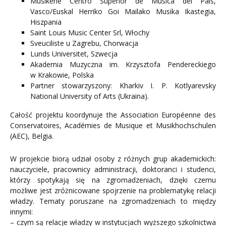
Musikene Centro Superior de Música del País,
Vasco/Euskal Herriko Goi Mailako Musika Ikastegia,
Hiszpania
Saint Louis Music Center Srl, Włochy
Sveuciliste u Zagrebu, Chorwacja
Lunds Universitet, Szwecja
Akademia Muzyczna im. Krzysztofa Pendereckiego
w Krakowie, Polska
Partner stowarzyszony: Kharkiv I. P. Kotlyarevsky
National University of Arts (Ukraina).
Całość projektu koordynuje the Association Européenne des
Conservatoires, Académies de Musique et Musikhochschulen
(AEC), Belgia.
W projekcie biorą udział osoby z różnych grup akademickich:
nauczyciele, pracownicy administracji, doktoranci i studenci,
którzy spotykają się na zgromadzeniach, dzięki czemu
możliwe jest zróżnicowane spojrzenie na problematykę relacji
władzy. Tematy poruszane na zgromadzeniach to między
innymi:
– czym są relacje władzy w instytucjach wyższego szkolnictwa