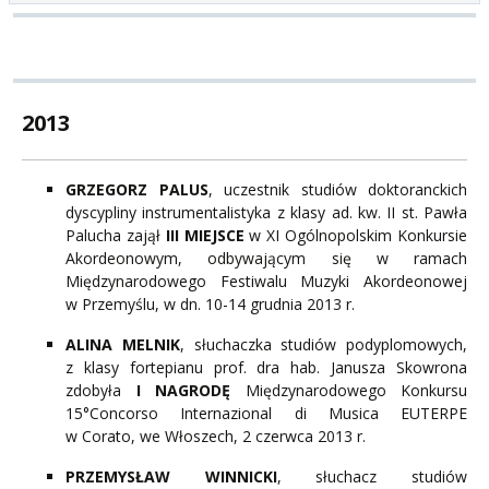
2013
GRZEGORZ PALUS
, uczestnik studiów doktoranckich
dyscypliny instrumentalistyka z klasy ad. kw. II st. Pawła
Palucha zajął
III MIEJSCE
w XI Ogólnopolskim Konkursie
Akordeonowym, odbywającym się w ramach
Międzynarodowego Festiwalu Muzyki Akordeonowej
w Przemyślu,
w dn. 10-14 grudnia 2013 r.
ALINA MELNIK
, słuchaczka studiów podyplomowych,
z klasy fortepianu prof. dra hab. Janusza Skowrona
zdobyła
I NAGRODĘ
Międzynarodowego Konkursu
15°Concorso Internazional di Musica EUTERPE
w Corato, we Włoszech, 2 czerwca 2013 r.
PRZEMYSŁAW WINNICKI
, słuchacz studiów