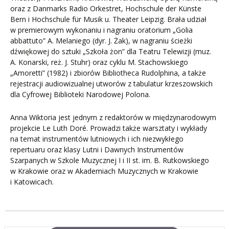
oraz z Danmarks Radio Orkestret, Hochschule der Künste
Bern i Hochschule für Musik u. Theater Leipzig. Brała udział
w premierowym wykonaniu i nagraniu oratorium „Golia
abbattuto” A. Melaniego (dyr. J. Żak), w nagraniu ścieżki
dźwiękowej do sztuki „Szkoła żon” dla Teatru Telewizji (muz.
A. Konarski, reż. J. Stuhr) oraz cyklu M. Stachowskiego
„Amoretti” (1982) i zbiorów Bibliotheca Rudolphina, a także
rejestracji audiowizualnej utworów z tabulatur krzeszowskich
dla Cyfrowej Biblioteki Narodowej Polona.
Anna Wiktoria jest jednym z redaktorów w międzynarodowym
projekcie Le Luth Doré. Prowadzi także warsztaty i wykłady
na temat instrumentów lutniowych i ich niezwykłego
repertuaru oraz klasy Lutni i Dawnych Instrumentów
Szarpanych w Szkole Muzycznej I i II st. im. B. Rutkowskiego
w Krakowie oraz w Akademiach Muzycznych w Krakowie
i Katowicach.