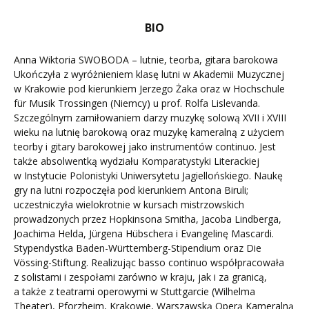
BIO
Anna Wiktoria SWOBODA – lutnie, teorba, gitara barokowa
Ukończyła z wyróżnieniem klasę lutni w Akademii Muzycznej
w Krakowie pod kierunkiem Jerzego Żaka oraz w Hochschule
für Musik Trossingen (Niemcy) u prof. Rolfa Lislevanda.
Szczególnym zamiłowaniem darzy muzykę solową XVII i XVIII
wieku na lutnię barokową oraz muzykę kameralną z użyciem
teorby i gitary barokowej jako instrumentów continuo. Jest
także absolwentką wydziału Komparatystyki Literackiej
w Instytucie Polonistyki Uniwersytetu Jagiellońskiego. Naukę
gry na lutni rozpoczęła pod kierunkiem Antona Biruli;
uczestniczyła wielokrotnie w kursach mistrzowskich
prowadzonych przez Hopkinsona Smitha, Jacoba Lindberga,
Joachima Helda, Jürgena Hübschera i Evangelinę Mascardi.
Stypendystka Baden-Württemberg-Stipendium oraz Die
Vössing-Stiftung. Realizując basso continuo współpracowała
z solistami i zespołami zarówno w kraju, jak i za granicą,
a także z teatrami operowymi w Stuttgarcie (Wilhelma
Theater), Pforzheim, Krakowie, Warszawską Operą Kameralną