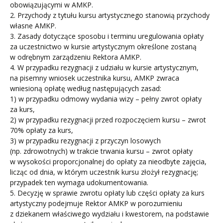
obowiązującymi w AMKP.
2. Przychody z tytułu kursu artystycznego stanowią przychody
własne AMKP.
3. Zasady dotyczące sposobu i terminu uregulowania opłaty
za uczestnictwo w kursie artystycznym określone zostaną
w odrębnym zarządzeniu Rektora AMKP.
4. W przypadku rezygnacji z udziału w kursie artystycznym,
na pisemny wniosek uczestnika kursu, AMKP zwraca
wniesioną opłatę według następujących zasad:
1) w przypadku odmowy wydania wizy – pełny zwrot opłaty
za kurs,
2) w przypadku rezygnacji przed rozpoczęciem kursu – zwrot
70% opłaty za kurs,
3) w przypadku rezygnacji z przyczyn losowych
(np. zdrowotnych) w trakcie trwania kursu – zwrot opłaty
w wysokości proporcjonalnej do opłaty za nieodbyte zajęcia,
licząc od dnia, w którym uczestnik kursu złożył rezygnację;
przypadek ten wymaga udokumentowania.
5. Decyzję w sprawie zwrotu opłaty lub części opłaty za kurs
artystyczny podejmuje Rektor AMKP w porozumieniu
z dziekanem właściwego wydziału i kwestorem, na podstawie