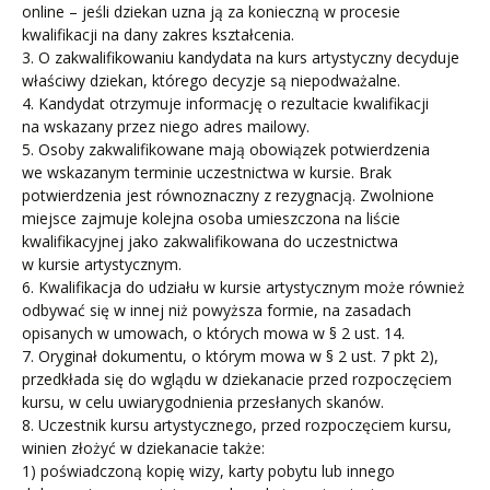
online – jeśli dziekan uzna ją za konieczną w procesie
kwalifikacji na dany zakres kształcenia.
3. O zakwalifikowaniu kandydata na kurs artystyczny decyduje
właściwy dziekan, którego decyzje są niepodważalne.
4. Kandydat otrzymuje informację o rezultacie kwalifikacji
na wskazany przez niego adres mailowy.
5. Osoby zakwalifikowane mają obowiązek potwierdzenia
we wskazanym terminie uczestnictwa w kursie. Brak
potwierdzenia jest równoznaczny z rezygnacją. Zwolnione
miejsce zajmuje kolejna osoba umieszczona na liście
kwalifikacyjnej jako zakwalifikowana do uczestnictwa
w kursie artystycznym.
6. Kwalifikacja do udziału w kursie artystycznym może również
odbywać się w innej niż powyższa formie, na zasadach
opisanych w umowach, o których mowa w § 2 ust. 14.
7. Oryginał dokumentu, o którym mowa w § 2 ust. 7 pkt 2),
przedkłada się do wglądu w dziekanacie przed rozpoczęciem
kursu, w celu uwiarygodnienia przesłanych skanów.
8. Uczestnik kursu artystycznego, przed rozpoczęciem kursu,
winien złożyć w dziekanacie także:
1) poświadczoną kopię wizy, karty pobytu lub innego