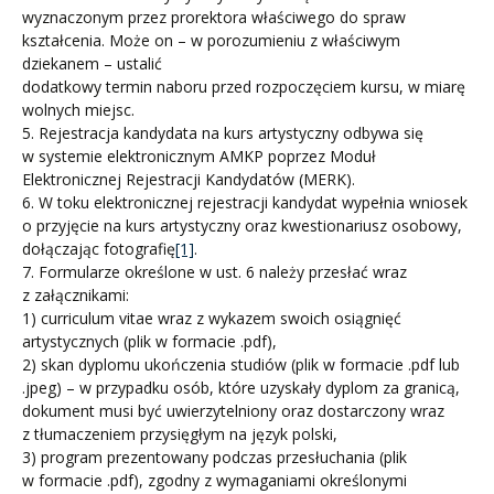
wyznaczonym przez prorektora właściwego do spraw
kształcenia. Może on – w porozumieniu z właściwym
dziekanem – ustalić
dodatkowy termin naboru przed rozpoczęciem kursu, w miarę
wolnych miejsc.
5. Rejestracja kandydata na kurs artystyczny odbywa się
w systemie elektronicznym AMKP poprzez Moduł
Elektronicznej Rejestracji Kandydatów (MERK).
6. W toku elektronicznej rejestracji kandydat wypełnia wniosek
o przyjęcie na kurs artystyczny oraz kwestionariusz osobowy,
dołączając fotografię
[1]
.
7. Formularze określone w ust. 6 należy przesłać wraz
z załącznikami:
1) curriculum vitae wraz z wykazem swoich osiągnięć
artystycznych (plik w formacie .pdf),
2) skan dyplomu ukończenia studiów (plik w formacie .pdf lub
.jpeg) – w przypadku osób, które uzyskały dyplom za granicą,
dokument musi być uwierzytelniony oraz dostarczony wraz
z tłumaczeniem przysięgłym na język polski,
3) program prezentowany podczas przesłuchania (plik
w formacie .pdf), zgodny z wymaganiami określonymi