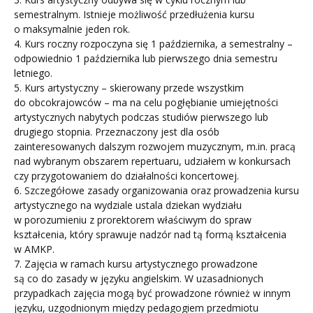
semestralnym. Istnieje możliwość przedłużenia kursu
o maksymalnie jeden rok.
4. Kurs roczny rozpoczyna się 1 października, a semestralny –
odpowiednio 1 października lub pierwszego dnia semestru
letniego.
5. Kurs artystyczny – skierowany przede wszystkim
do obcokrajowców – ma na celu pogłębianie umiejętności
artystycznych nabytych podczas studiów pierwszego lub
drugiego stopnia. Przeznaczony jest dla osób
zainteresowanych dalszym rozwojem muzycznym, m.in. pracą
nad wybranym obszarem repertuaru, udziałem w konkursach
czy przygotowaniem do działalności koncertowej.
6. Szczegółowe zasady organizowania oraz prowadzenia kursu
artystycznego na wydziale ustala dziekan wydziału
w porozumieniu z prorektorem właściwym do spraw
kształcenia, który sprawuje nadzór nad tą formą kształcenia
w AMKP.
7. Zajęcia w ramach kursu artystycznego prowadzone
są co do zasady w języku angielskim. W uzasadnionych
przypadkach zajęcia mogą być prowadzone również w innym
języku, uzgodnionym między pedagogiem przedmiotu