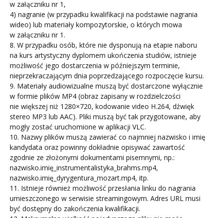
w załączniku nr 1,
4) nagranie (w przypadku kwalifikacji na podstawie nagrania
wideo) lub materiały kompozytorskie, o których mowa
w załączniku nr 1.
8. W przypadku osób, które nie dysponują na etapie naboru
na kurs artystyczny dyplomem ukończenia studiów, istnieje
możliwość jego dostarczenia w późniejszym terminie,
nieprzekraczającym dnia poprzedzającego rozpoczęcie kursu.
9. Materiały audiowizualne muszą być dostarczone wyłącznie
w formie plików MP4 (obraz zapisany w rozdzielczości
nie większej niż 1280×720, kodowanie video H.264, dźwięk
stereo MP3 lub AAC). Pliki muszą być tak przygotowane, aby
mogły zostać uruchomione w aplikacji VLC.
10. Nazwy plików muszą zawierać co najmniej nazwisko i imię
kandydata oraz powinny dokładnie opisywać zawartość
zgodnie ze złożonymi dokumentami pisemnymi, np.:
nazwisko.imię_instrumentalistyka_brahms.mp4,
nazwisko.imię_dyrygentura_mozart.mp4, itp.
11. Istnieje również możliwość przesłania linku do nagrania
umieszczonego w serwisie streamingowym. Adres URL musi
być dostępny do zakończenia kwalifikacji.