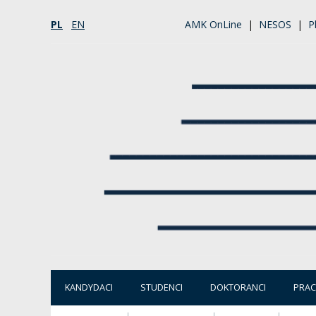
PL
EN
AMK OnLine
|
NESOS
|
P
KANDYDACI
STUDENCI
DOKTORANCI
PRA