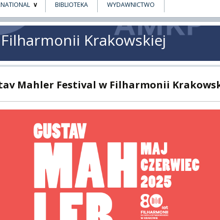
RNATIONAL
BIBLIOTEKA
WYDAWNICTWO
E
MUS+
 Filharmonii Krakowskiej
ER
A
tav Mahler Festival w Filharmonii Krakowsk
PNI
EKTÓW