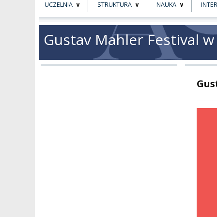
UCZELNIA
STRUKTURA
NAUKA
INTE
O NAS
ORGANY UCZELNI
PROJEKTY BADAWCZ
ERAS
Gustav Mahler Festival w
PATRON
WŁADZE
EWALUACJA
POW
KADRA PEDAGOGICZNA
WYDZIAŁY
JAKOŚĆ KSZTAŁCENI
Gus
WYBORY
JEDNOSTKI NAUKOWE
NOSTRYFIKACJA
DYPLOMÓW
DOKTORATY HC
OGÓLNOUCZELNIANY
ZESPÓŁ DYDAKTYCZNY
NOSTRYFIKACJA STO
PROFESURY HONOROWE
SZKOŁA DOKTORSKA
POSTĘPOWANIA
AWANSOWE
EXCELLENCE IN TEACHING
STUDIA PODYPLOMOWE
POTWIERDZANIE EF
MAGNUS IN DOCTRINA
UCZENIA SIĘ
ADMINISTRACJA