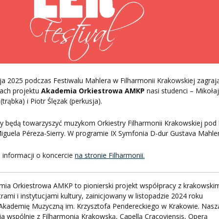
ZNE
a 2025 podczas Festiwalu Mahlera w Filharmonii Krakowskiej zagraj
ach projektu
Akademia Orkiestrowa AMKP
nasi studenci – Mikoła
(trąbka) i Piotr Ślęzak (perkusja).
y będą towarzyszyć muzykom Orkiestry Filharmonii Krakowskiej pod 
iguela Péreza-Sierry. W programie IX Symfonia D-dur Gustava Mahler
 informacji o koncercie
na stronie Filharmonii.
ia Orkiestrowa AMKP to pionierski projekt współpracy z krakowski
trami i instytucjami kultury, zainicjowany w listopadzie 2024 roku
 Akademię Muzyczną im. Krzysztofa Pendereckiego w Krakowie. Nasz
ia wspólnie z Filharmonią Krakowską, Capellą Cracoviensis, Operą