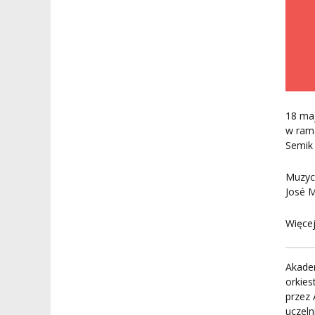
ORKIESTRY AKADEMICKIE
DOKUMENTY PUBLIC
I CHÓR AMKP
RZECZNICY
DRUGIEJ KATEGORII
SALE KONCERTOWE
BIBLIOTEKA
BRANDBOOK
PENDERECKI ACADEMY
PRESS
18 maj
DOSTĘPNOŚĆ
w ram
DOM STUDENCKI
Semik 
Muzyc
José M
Więcej
Akadem
orkies
przez
uczeln