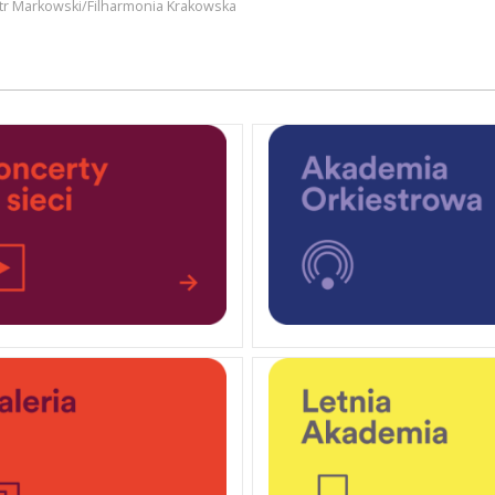
iotr Markowski/Filharmonia Krakowska