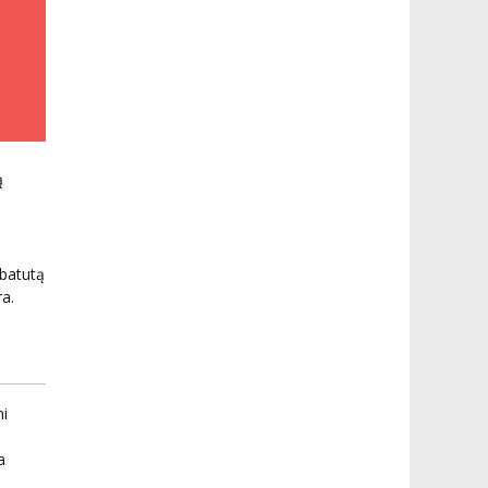
ą
j
batutą
a.
mi
a