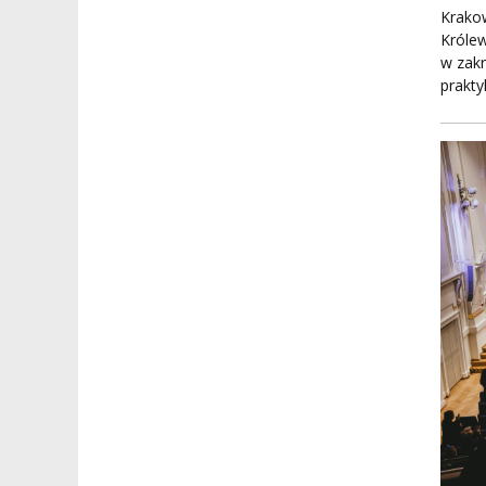
Krakow
Króle
w zakr
prakty