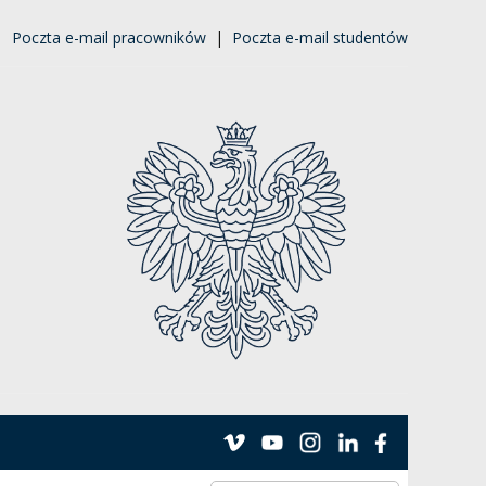
|
Poczta e-mail pracowników
|
Poczta e-mail studentów