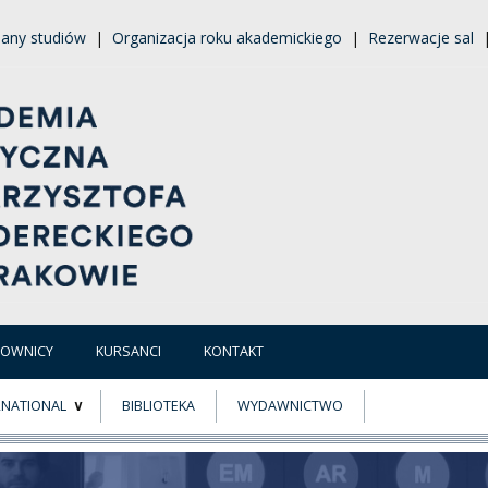
lany studiów
|
Organizacja roku akademickiego
|
Rezerwacje sal
COWNICY
KURSANCI
KONTAKT
RNATIONAL
BIBLIOTEKA
WYDAWNICTWO
E
MUS+