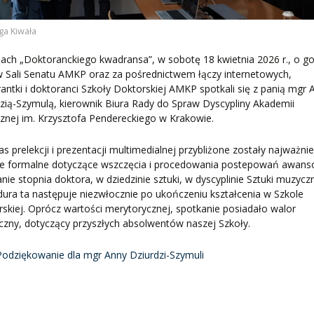
nga Kiwała
ch „Doktoranckiego kwadransa”, w sobotę 18 kwietnia 2026 r., o go
w Sali Senatu AMKP oraz za pośrednictwem łączy internetowych,
antki i doktoranci Szkoły Doktorskiej AMKP spotkali się z panią mgr 
zią-Szymulą, kierownik Biura Rady do Spraw Dyscypliny Akademii
nej im. Krzysztofa Pendereckiego w Krakowie.
s prelekcji i prezentacji multimedialnej przybliżone zostały najważni
ie formalne dotyczące wszczęcia i procedowania postepowań awan
nie stopnia doktora, w dziedzinie sztuki, w dyscyplinie Sztuki muzycz
ura ta następuje niezwłocznie po ukończeniu kształcenia w Szkole
skiej. Oprócz wartości merytorycznej, spotkanie posiadało walor
czny, dotyczący przyszłych absolwentów naszej Szkoły.
Podziękowanie dla mgr Anny Dziurdzi-Szymuli