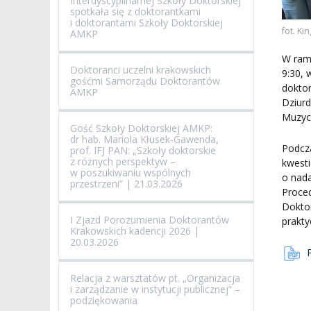
Interdyscyplinarnej Szkoły Doktorskiej
spotkała się z doktorantkami
i doktorantami Szkoły Doktorskiej
fot. Ki
BRANDBOOK
PENDERECKI ACADEMY
AMKP
PRESS
W rama
DOSTĘPNOŚĆ
Doktoranci uczelni krakowskich
9:30, 
DOM STUDENCKI
gośćmi Samorządu Doktorantów
doktor
AMKP
Dziurd
Muzycz
Gość Szkoły Doktorskiej AMKP:
dr hab. Mariola Kłusek-Gawenda,
Podcza
prof. IFJ PAN: „Szkoły doktorskie
z różnych perspektyw –
kwest
w poszukiwaniu wspólnych
o nada
przestrzeni” | 21.03.2026
Proced
Doktor
I Zjazd Porozumienia Doktorantów
prakty
Krakowskich kadencji 2026 |
20.03.2026
Relacja z warsztatów pt. „Organizacja
i zarządzanie w instytucji publicznej” –
podziękowania