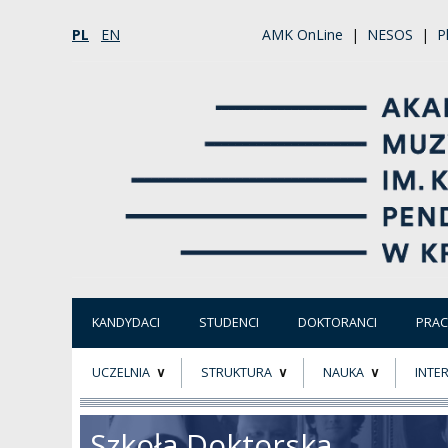
PL
EN
AMK OnLine
|
NESOS
|
P
KANDYDACI
STUDENCI
DOKTORANCI
PRA
UCZELNIA
STRUKTURA
NAUKA
INTE
O NAS
ORGANY UCZELNI
PROJEKTY BADAWCZ
ERAS
Szkoła Doktorska