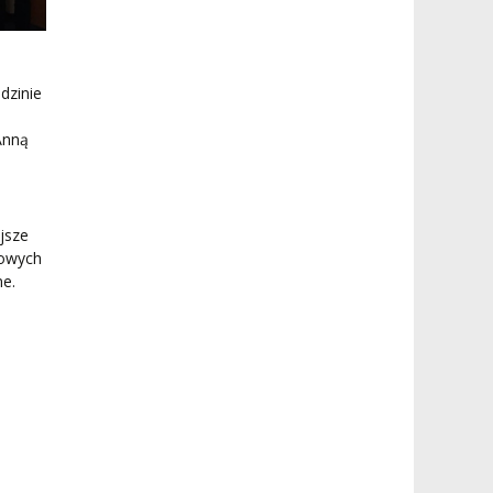
dzinie
Anną
ejsze
sowych
ne.