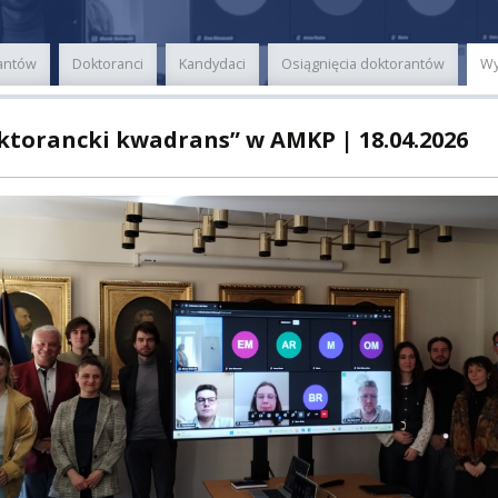
ER
rantów
Doktoranci
Kandydaci
Osiągnięcia doktorantów
Wy
A
ktorancki kwadrans” w AMKP | 18.04.2026
PNI
EKTÓW
ZNE