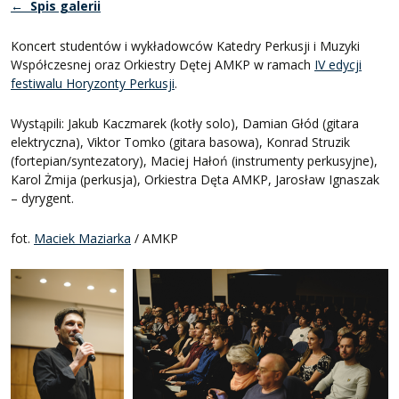
← Spis galerii
Koncert studentów i wykładowców Katedry Perkusji i Muzyki
Współczesnej oraz Orkiestry Dętej AMKP w ramach
IV edycji
festiwalu Horyzonty Perkusji
.
Wystąpili: Jakub Kaczmarek (kotły solo), Damian Głód (gitara
elektryczna), Viktor Tomko (gitara basowa), Konrad Struzik
(fortepian/syntezatory), Maciej Hałoń (instrumenty perkusyjne),
Karol Żmija (perkusja), Orkiestra Dęta AMKP, Jarosław Ignaszak
– dyrygent.
fot.
Maciek Maziarka
/ AMKP