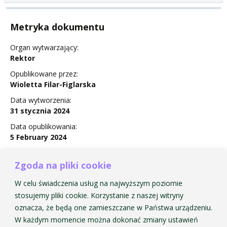
Metryka dokumentu
Organ wytwarzający:
Rektor
Opublikowane przez:
Wioletta Filar-Figlarska
Data wytworzenia:
31 stycznia 2024
Data opublikowania:
5 February 2024
Status:
Nie obowiązuje
Zgoda na pliki cookie
W celu świadczenia usług na najwyższym poziomie
stosujemy pliki cookie. Korzystanie z naszej witryny
oznacza, że będą one zamieszczane w Państwa urządzeniu.
Zarządzenie Nr 1 w sprawie Regulaminu staży
W każdym momencie można dokonać zmiany ustawień
artystycznych w AMKP.pdf