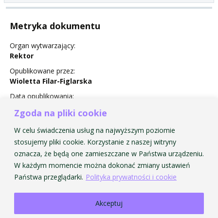
Metryka dokumentu
Organ wytwarzający:
Rektor
Opublikowane przez:
Wioletta Filar-Figlarska
Data opublikowania:
25 August 2016
Zgoda na pliki cookie
Status:
W celu świadczenia usług na najwyższym poziomie
Obowiązuje
stosujemy pliki cookie. Korzystanie z naszej witryny
oznacza, że będą one zamieszczane w Państwa urządzeniu.
W każdym momencie można dokonać zmiany ustawień
Państwa przeglądarki.
Polityka prywatności i cookie
Akceptuj
Strona Główna AMKP
Strona Główna BIP