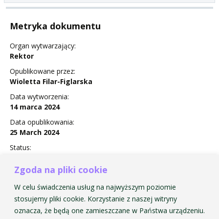
Metryka dokumentu
Organ wytwarzający:
Rektor
Opublikowane przez:
Wioletta Filar-Figlarska
Data wytworzenia:
14 marca 2024
Data opublikowania:
25 March 2024
Status:
Obowiązuje
Zgoda na pliki cookie
W celu świadczenia usług na najwyższym poziomie
stosujemy pliki cookie. Korzystanie z naszej witryny
Zarządzenie Nr 7 w sprawie terminów egzaminów
oznacza, że będą one zamieszczane w Państwa urządzeniu.
wstępnych na I rok studiów I i II stopnia w roku