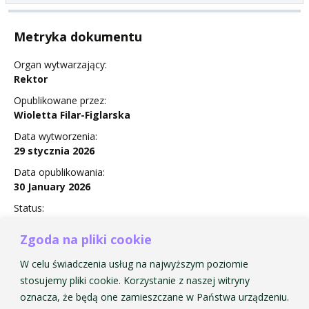
Metryka dokumentu
Organ wytwarzający:
Rektor
Opublikowane przez:
Wioletta Filar-Figlarska
Data wytworzenia:
29 stycznia 2026
Data opublikowania:
30 January 2026
Status:
Obowiązuje
Zgoda na pliki cookie
W celu świadczenia usług na najwyższym poziomie
stosujemy pliki cookie. Korzystanie z naszej witryny
Zarządzenie Nr 6 w sprawie terminów egzaminów
oznacza, że będą one zamieszczane w Państwa urządzeniu.
wstępnych na I rok studiów pierwszego i drugiego