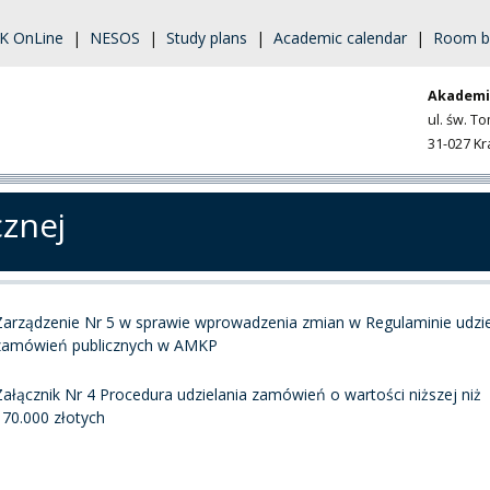
K OnLine
|
NESOS
|
Study plans
|
Academic calendar
|
Room b
Akademi
ul. św. T
31-027 K
cznej
Zarządzenie Nr 5 w sprawie wprowadzenia zmian w Regulaminie udzie
zamówień publicznych w AMKP
Załącznik Nr 4 Procedura udzielania zamówień o wartości niższej niż
170.000 złotych