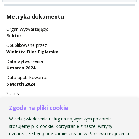
Metryka dokumentu
Organ wytwarzający:
Rektor
Opublikowane przez:
Wioletta Filar-Figlarska
Data wytworzenia:
4 marca 2024
Data opublikowania:
6 March 2024
Status:
Obowiązuje
Zgoda na pliki cookie
W celu świadczenia usług na najwyższym poziomie
stosujemy pliki cookie. Korzystanie z naszej witryny
Zarządzenie Nr 5 w zmiany sprawie stypendium
oznacza, że będą one zamieszczane w Państwa urządzeniu.
doktoranckiego dla doktorantów Szkoły Doktorskiej